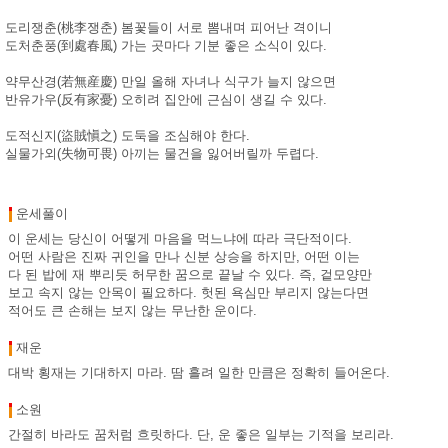
도리쟁춘(桃李쟁춘) 봄꽃들이 서로 뽐내며 피어난 격이니
도처춘풍(到處春風) 가는 곳마다 기분 좋은 소식이 있다.
약무산경(若無産慶) 만일 올해 자녀나 식구가 늘지 않으면
반유가우(反有家憂) 오히려 집안에 근심이 생길 수 있다.
도적신지(盜賊愼之) 도둑을 조심해야 한다.
실물가외(失物可畏) 아끼는 물건을 잃어버릴까 두렵다.
운세풀이
이 운세는 당신이 어떻게 마음을 먹느냐에 따라 극단적이다.
어떤 사람은 진짜 귀인을 만나 신분 상승을 하지만, 어떤 이는
다 된 밥에 재 뿌리듯 허무한 꿈으로 끝날 수 있다. 즉, 겉모양만
보고 속지 않는 안목이 필요하다. 헛된 욕심만 부리지 않는다면
적어도 큰 손해는 보지 않는 무난한 운이다.
재운
대박 횡재는 기대하지 마라. 땀 흘려 일한 만큼은 정확히 들어온다.
소원
간절히 바라도 꿈처럼 흐릿하다. 단, 운 좋은 일부는 기적을 보리라.