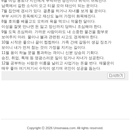
6월 여성 동료나 지인에게 부탁하면 승진이나 취직이 쉬워진다.
남쪽에서 길한 소식이 오고 티끌 모아 태산이 되는 운이다.
7월 집안에 경사가 있다. 결혼을 하거나 자녀를 보게 될 운이다.
부부 사이가 돈독해지고 재산도 늘어 가정이 화목해진다.
8월 호의를 베풀고도 오히려 욕을 먹으니 억울한 달이다.
이성을 잘못 만나면 돈 잃고 망신까지 당하니 조심해야 한다.
9월 도둑 조심하라. 가까운 사람이라도 내 소중한 물건을 함부로
보여주지 마라. 물이나 불과 관련된 사고도 경계해야 한다.
10월 시작은 좋으나 끝이 찝찝하다. 가족 간에 갈등이 생길 징조가
보이니 내가 먼저 참는 것이 가정을 지키는 길이다.
11월 용이 하늘 문을 통과하는 격이니 신분 상승의 기회다.
승진, 취업, 특채 등 영광스러운 일이 있거나 자녀가 성공한다.
12월 공부하는 사람은 이름을 날리고 사업가는 돈을 번다. 재물운이
매우 좋아 여기저기서 수익이 생기며 귀인이 성공을 돕는다.
Copyright ⓒ 2026 Unsenawa.com. All rights reserved.