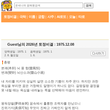
토정비결
극락
이름
궁합
사주
AI로또
오늘
타로
|
|
|
|
|
|
|
Guest님의 2026년 토정비결 : 1975.12.08
양력생일 : 1975. 1
음력생일 : 1975. 1
2. 8. 월요일
1. 6.
총평
본괘(本卦) 뇌 풍 항(雷風恒)
변괘(變卦) 뇌산소과(雷山小過)
내 자리를 지키며 성실히 살면 소소한 기쁨이 자주 온다. 하지만 과한
욕심을 부리면 꿈은 거창해도 알맹이가 하나도 없다. 갈팡질팡 결정을
못 내릴 때는 욕심을 내려놓는 쪽을 선택해야 마음이 편안하다.
몽득양필(夢得良弼) 꿈속에서 훌륭한 조력자를 만났으니
진위가지(眞僞可知) 무엇이 진짜고 가짜인지 알게 된다.