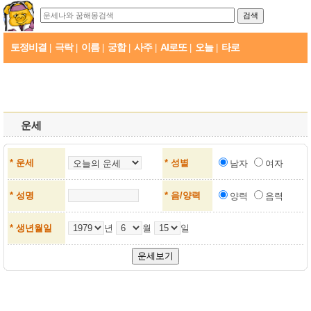
토정비결
극락
이름
궁합
사주
AI로또
오늘
타로
|
|
|
|
|
|
|
운세
* 운세
* 성별
남자
여자
* 성명
* 음/양력
양력
음력
* 생년월일
년
월
일