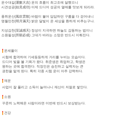
운수대길(運數大吉) 운의 흐름이 최고조에 달했으니
시견성공(始見成功) 이제 드디어 성공의 열매를 맛보게 되리라.
풍취운산(風吹雲散) 바람이 불어 답답하던 구름을 다 걷어내니
명월만천(明月滿天) 밝은 달빛이 온 세상을 환하게 비추는구나.
지성감천(至誠感天) 정성이 지극하면 하늘도 감동하는 법이니
소원필성(所願必成) 그대가 바라는 소망은 반드시 이뤄진다.
운세풀이
시험에 합격하여 기세등등하게 거리를 누비는 모습이다.
드디어 빛을 볼 기회가 왔다. 취준생은 취업하고, 학생은
원하는 곳에 합격한다. 직장인은 승진하고 실력자는 큰
권한을 맡게 된다. 특히 각종 시험 운이 아주 강력하다.
재운
사업이 잘 풀리고 소득이 늘어나니 재산이 저절로 쌓인다.
소원
꾸준히 노력해온 사람이라면 이번에 반드시 보상받는다.
건강