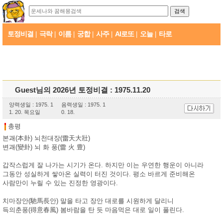
토정비결
극락
이름
궁합
사주
AI로또
오늘
타로
|
|
|
|
|
|
|
Guest님의 2026년 토정비결 : 1975.11.20
양력생일 : 1975. 1
음력생일 : 1975. 1
1. 20. 목요일
0. 18.
총평
본괘(本卦) 뇌천대장(雷天大壯)
변괘(變卦) 뇌 화 풍(雷 火 豊)
갑작스럽게 잘 나가는 시기가 온다. 하지만 이는 우연한 행운이 아니라
그동안 성실하게 쌓아온 실력이 터진 것이다. 평소 바르게 준비해온
사람만이 누릴 수 있는 진정한 영광이다.
치마장안(馳馬長안) 말을 타고 장안 대로를 시원하게 달리니
득의춘풍(得意春風) 봄바람을 탄 듯 마음먹은 대로 일이 풀린다.