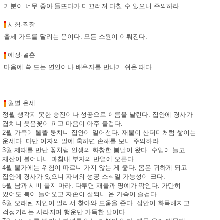
기분이 너무 좋아 들뜨다가 미끄러져 다칠 수 있으니 주의하라.
시험·직장
출세 가도를 달리는 운이다. 모든 소원이 이뤄진다.
애정·결혼
마음에 쏙 드는 연인이나 배우자를 만나기 쉬운 때다.
월별 운세
정월 생각지 못한 승진이나 성공으로 이름을 날린다. 집안에 경사가
겹치니 웃음꽃이 피고 마음이 아주 즐겁다.
2월 가족이 똘똘 뭉치니 집안이 일어선다. 재물이 산더미처럼 쌓이는
운세다. 다만 여자의 말에 혹하면 손해를 보니 주의하라.
3월 제때를 만난 꽃처럼 인생의 화창한 봄날이 왔다. 수입이 늘고
재산이 불어나니 마침내 부자의 반열에 오른다.
4월 물가에는 위험이 따르니 가지 않는 게 좋다. 몸은 귀하게 되고
집안에 경사가 있으니 자녀의 성공 소식일 가능성이 크다.
5월 남과 시비 붙지 마라. 다투면 재물과 명예가 깎인다. 가만히
있어도 복이 들어오고 자손이 잘되니 온 가족이 즐겁다.
6월 오래된 지인이 멀리서 찾아와 도움을 준다. 집안이 화목해지고
걱정거리는 사라지며 행운만 가득한 달이다.