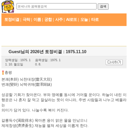
토정비결
극락
이름
궁합
사주
AI로또
오늘
타로
|
|
|
|
|
|
|
Guest님의 2026년 토정비결 : 1975.11.10
양력생일 : 1975. 1
음력생일 : 1975. 1
1. 10. 월요일
0. 8.
총평
본괘(本卦) 뇌천대장(雷天大壯)
변괘(變卦) 뇌택귀매(雷澤歸妹)
성공할 기회가 찾아온다. 부와 명예를 동시에 거머쥘 운이다. 하늘이 내린 이
행운은 나 혼자 잘 먹고 잘살라는 뜻이 아니라, 주변 사람들과 나누고 베풀라
는
의미가 담겨 있다. 나눌수록 복이 커진다.
갈룡득수(渴龍得水) 목마른 용이 맑은 물을 만났으니
제제창생(濟濟蒼生) 재능을 펼쳐 세상을 이롭게 한다.