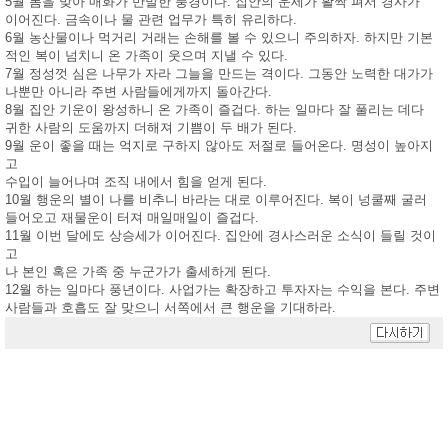
5월 봄을 맞아 매화가 만발한 풍경이다. 집안의 운세가 활짝 펴서 경사가
이어진다. 금속이나 물 관련 업무가 특히 유리하다.
6월 농산물이나 먹거리 거래는 손해를 볼 수 있으니 주의하자. 하지만 기본
적인 복이 넘치니 온 가족이 웃으며 지낼 수 있다.
7월 정성껏 심은 나무가 자라 그늘을 만드는 격이다. 그동안 노력한 대가가
나뿐만 아니라 주변 사람들에게까지 돌아간다.
8월 집안 기운이 왕성하니 온 가족이 즐겁다. 하는 일마다 잘 풀리는 데다
귀한 사람의 도움까지 더해져 기쁨이 두 배가 된다.
9월 운이 좋을 때는 억지로 구하지 않아도 저절로 들어온다. 명성이 높아지
고
수입이 늘어나며 조직 내에서 힘을 얻게 된다.
10월 행운의 별이 나를 비추니 바라는 대로 이루어진다. 복이 넝쿨째 굴러
들어오고 재물운이 터져 매일매일이 즐겁다.
11월 이번 달에도 상승세가 이어진다. 집안에 경사스러운 소식이 들릴 것이
고
나 본인 혹은 가족 중 누군가가 출세하게 된다.
12월 하는 일마다 풍년이다. 사업가는 확장하고 투자자는 수익을 본다. 주변
사람들과 호흡도 잘 맞으니 서쪽에서 큰 행운을 기대하라.