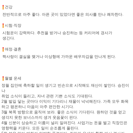
건강
전반적으로 아주 좋다. 아픈 곳이 있었다면 좋은 의사를 만나 쾌차한다.
시험·직장
시험운이 강력하다. 추천을 받거나 승진하는 등 커리어에 경사가
생긴다.
애정·결혼
짝사랑이 결실을 맺거나 이상형에 가까운 배우자감을 만나게 된다.
월별 운세
정월 집안에 축하할 일이 생기고 빈손으로 시작해도 재산이 쌓인다. 승진이
나
취업 소식이 들리고, 자녀 관련 기쁜 소식도 기대된다.
2월 발길 닿는 곳마다 이익이 기다리니 재물이 넉넉해진다. 가족 모두 화목
하고 평온하니 마음이 아주 편안한 시기다.
3월 북쪽 방향으로 움직여 보라. 좋은 소식이 기다린다. 원하던 것을 얻고
생각지 못한 보너스까지 생겨 웃음꽃이 핀다.
4월 신분이 상승하고 이름이 널리 알려진다. 사업가는 돈을 벌고 직장인은
영향력을 키운다. 모든 일이 순조롭게 풀린다.