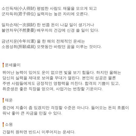
소인득재(小人得財) 평범한 사람도 재물을 모으게 되고
군자득위(君子得位) 실력자는 높은 자리에 오른다.
일차손재(一次損財) 한 번쯤 돈이 나갈 일이 생기거나
불연처우(不然妻憂) 배우자의 건강에 신경 쓸 일이 있다.
금년지운(今年의運) 올 한 해의 전체적인 운세는
소원성취(所願成就) 오랫동안 바랐던 꿈을 이루는 것이다.
운세풀이
뛰어난 능력이 있어도 운이 없으면 빛을 보기 힘들다. 하지만 올해는
당신의 실력을 제대로 보여줄 무대가 열린다. 본인의 성공은 물론
주변 사람들에게도 긍정적인 영향력을 끼친다. 합격의 기쁨이 있고,
취준생은 좋은 직장을 얻으며, 사업가는 번창할 기운이다.
재운
중간에 지출이 좀 있겠지만 걱정할 수준은 아니다. 들어오는 돈의 흐름이
워낙 좋아 큰 자금을 만질 수 있다.
소원
간절히 원하면 반드시 이루어지는 운세다.