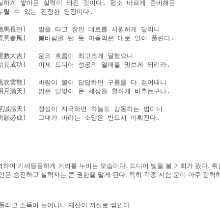
실하게 쌓아온 실력이 터진 것이다. 평소 바르게 준비해온

누릴 수 있는 진정한 영광이다.

馳馬長안)   말을 타고 장안 대로를 시원하게 달리니

得意春風)   봄바람을 탄 듯 마음먹은 대로 일이 풀린다.

運數大吉)   운의 흐름이 최고조에 달했으니

始見成功)   이제 드디어 성공의 열매를 맛보게 되리라.

風吹雲散)   바람이 불어 답답하던 구름을 다 걷어내니

明月滿天)   밝은 달빛이 온 세상을 환하게 비추는구나.

至誠感天)   정성이 지극하면 하늘도 감동하는 법이니

所願必成)   그대가 바라는 소망은 반드시 이뤄진다.

격하여 기세등등하게 거리를 누비는 모습이다. 드디어 빛을 볼 기회가 왔다. 취
인은 승진하고 실력자는 큰 권한을 맡게 된다. 특히 각종 시험 운이 아주 강력
 풀리고 소득이 늘어나니 재산이 저절로 쌓인다.