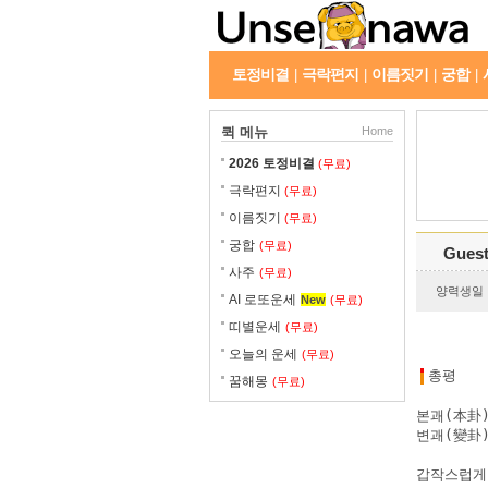
토정비결
극락편지
이름짓기
궁합
|
|
|
|
퀵 메뉴
Home
2026 토정비결
(무료)
극락편지
(무료)
이름짓기
(무료)
궁합
(무료)
Gues
사주
(무료)
양력생일 : 
AI 로또운세
New
(무료)
띠별운세
(무료)
오늘의 운세
(무료)
총평
꿈해몽
(무료)
본괘(本卦)
변괘(變卦) 
갑작스럽게