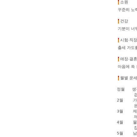
소원
꾸준히 노
건강
기분이 너
시험·직
출세 가도를
애정·결
마음에 쏙
월별 운
정월   
      
2월   
      
3월    
      
4월    
      
5월    