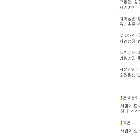
그동안 성
사람만이 
치마장안(
득의춘풍(
운수대길(
시견성공(
풍취운산(
명월만천(
지성감천(
소원필성(
운세풀이
시험에 합
한다. 직장
재운
사업이 잘