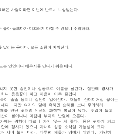
력해온 사람이라면 이번에 반드시 보상받는다.
무 좋아 들뜨다가 미끄러져 다칠 수 있으니 주의하라.
장
 달리는 운이다. 모든 소원이 이뤄진다.
혼
 드는 연인이나 배우자를 만나기 쉬운 때다.
세
생각지 못한 승진이나 성공으로 이름을 날린다. 집안에 경사가

 겹치니 웃음꽃이 피고 마음이 아주 즐겁다.

 가족이 똘똘 뭉치니 집안이 일어선다. 재물이 산더미처럼 쌓이는

 운세다. 다만 여자의 말에 혹하면 손해를 보니 주의하라.

제때를 만난 꽃처럼 인생의 화창한 봄날이 왔다. 수입이 늘고

 재산이 불어나니 마침내 부자의 반열에 오른다.

물가에는 위험이 따르니 가지 않는 게 좋다. 몸은 귀하게 되고

 집안에 경사가 있으니 자녀의 성공 소식일 가능성이 크다.

남과 시비 붙지 마라. 다투면 재물과 명예가 깎인다. 가만히
