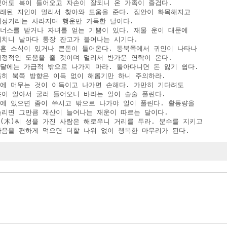
 있어도 복이 들어오고 자손이 잘되니 온 가족이 즐겁다.

 오래된 지인이 멀리서 찾아와 도움을 준다. 집안이 화목해지고

 걱정거리는 사라지며 행운만 가득한 달이다.

보너스를 받거나 자녀를 얻는 기쁨이 있다. 재물 운이 대문에

 비치니 날마다 통장 잔고가 불어나는 시기다.

 결혼 소식이 있거나 큰돈이 들어온다. 동북쪽에서 귀인이 나타나

 결정적인 도움을 줄 것이며 멀리서 반가운 연락이 온다.

이달에는 가급적 밖으로 나가지 마라. 돌아다니면 돈 잃기 쉽다.

 특히 북쪽 방향은 이득 없이 해롭기만 하니 주의하라.

집에 머무는 것이 이득이고 나가면 손해다. 가만히 기다려도

 운이 알아서 굴러 들어오니 바라는 일이 술술 풀린다.

집에 있으면 좀이 쑤시고 밖으로 나가야 일이 풀린다. 활동량을

 늘리면 그만큼 재산이 늘어나는 재운이 따르는 달이다.

목(木)씨 성을 가진 사람은 해로우니 거리를 두라. 분수를 지키고

 마음을 편하게 먹으면 더할 나위 없이 행복한 마무리가 된다.