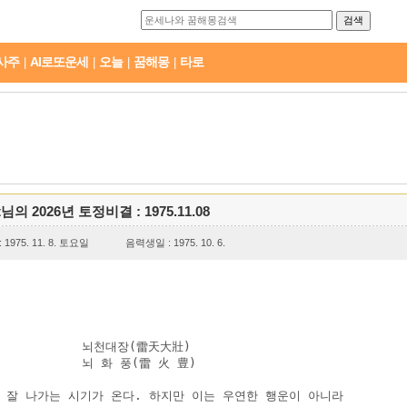
사주
AI로또운세
오늘
꿈해몽
타로
|
|
|
|
t님의 2026년 토정비결 : 1975.11.08
1975. 11. 8. 토요일
음력생일 : 1975. 10. 6.
           뇌천대장(雷天大壯)

          뇌 화 풍(雷 火 豊)

 잘 나가는 시기가 온다. 하지만 이는 우연한 행운이 아니라
