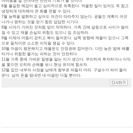
어려움을 잘 견뎌내면 반전의 기회가 올 것이다.
6월 불길한 예감이 들고 심리적으로 위축된다. 억울한 일이 있어도 꾹 참고
냉정하게 대처해야 큰 화를 면할 수 있다.
7월 능력을 발휘하고 싶어도 여건이 따라주지 않는다. 공들인 계획이 어긋
나거나 원하는 것을 얻기 힘든 답답한 시기다.
8월 시야가 가려진 것처럼 앞이 막막하다. 가족 간에 갈등으로 사이가 멀어
질 수 있고 재물 손실의 위험도 있으니 입 조심하라.
9월 이제야 어둠이 걷히고 복이 들어온다. 남쪽 방향에 재물이 있으니 그쪽
으로 움직이면 소소한 이익을 챙길 수 있다.
10월 마음이 평온해지고 재물운도 안정권에 접어든다. 다만 늦은 밤에 배를
타거나 위험한 물가는 피하는 것이 안전하다.
11월 가족 중에 가벼운 질병을 앓는 이가 생긴다. 무리하게 투자하거나 이익
을 쫓으면 오히려 손해를 보니 현상 유지에 힘쓰자.
12월 집안 내부의 사정을 남에게 함부로 떠들지 마라. 구설수가 되어 돌아
온다. 남의 돈을 탐내면 내 마음만 다칠 뿐이다.