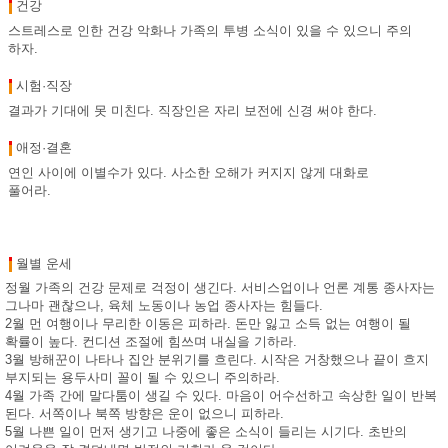
건강
스트레스로 인한 건강 악화나 가족의 투병 소식이 있을 수 있으니 주의
하자.
시험·직장
결과가 기대에 못 미친다. 직장인은 자리 보전에 신경 써야 한다.
애정·결혼
연인 사이에 이별수가 있다. 사소한 오해가 커지지 않게 대화로
풀어라.
월별 운세
정월 가족의 건강 문제로 걱정이 생긴다. 서비스업이나 언론 계통 종사자는
그나마 괜찮으나, 육체 노동이나 농업 종사자는 힘들다.
2월 먼 여행이나 무리한 이동은 피하라. 돈만 잃고 소득 없는 여행이 될
확률이 높다. 컨디션 조절에 힘쓰며 내실을 기하라.
3월 방해꾼이 나타나 집안 분위기를 흐린다. 시작은 거창했으나 끝이 흐지
부지되는 용두사미 꼴이 될 수 있으니 주의하라.
4월 가족 간에 말다툼이 생길 수 있다. 마음이 어수선하고 속상한 일이 반복
된다. 서쪽이나 북쪽 방향은 운이 없으니 피하라.
5월 나쁜 일이 먼저 생기고 나중에 좋은 소식이 들리는 시기다. 초반의