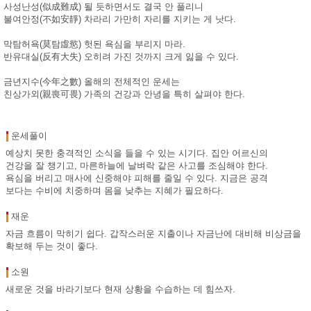
사성난성(似成難成) 될 듯하면서도 결국 안 풀리니
불여안정(不如安靜) 차라리 가만히 자리를 지키는 게 낫다.
막탐허욕(莫탐虛慾) 헛된 욕심을 부리지 마라.
반유대실(反有大失) 오히려 가진 것까지 크게 잃을 수 있다.
금년지수(今年之數) 올해의 전체적인 운세는
친상가외(親喪可畏) 가족의 건강과 안녕을 특히 살펴야 한다.
운세풀이
예상치 못한 충격적인 소식을 들을 수 있는 시기다. 집안 어르신의
건강을 잘 챙기고, 마른하늘에 날벼락 같은 사고를 조심해야 한다.
욕심을 버리고 매사에 신중해야 피해를 줄일 수 있다. 지금은 공격
보다는 수비에 치중하며 몸을 낮추는 지혜가 필요하다.
재운
자금 흐름이 막히기 쉽다. 갑작스러운 지출이나 자금난에 대비해 비상금을
확보해 두는 것이 좋다.
소원
새로운 것을 바라기보다 현재 상황을 수습하는 데 힘쓰자.