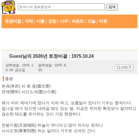
토정비결
극락
이름
궁합
사주
AI로또
오늘
타로
|
|
|
|
|
|
|
Guest님의 2026년 토정비결 : 1975.10.24
양력생일 : 1975. 1
음력생일 : 1975. 9.
0. 24. 금요일
20.
총평
본괘(本卦) 뇌 화 풍(雷火豊)
변괘(變卦) 뇌산소과(雷산小過)
해가 머리 꼭대기에 떴다가 지려 하고, 보름달이 찼다가 기우는 형국이다.
잘나갈 때가 있으면 내려갈 때도 있는 법. 지금은 무리한 확장보다 절약하고
겸손한 태도를 유지하는 것이 가장 현명하다.
천붕지함(天崩地陷) 하늘이 무너지고 땅이 꺼지는 듯하니
사사도현(事事到懸) 하는 일마다 거꾸로 꼬여만 간다.