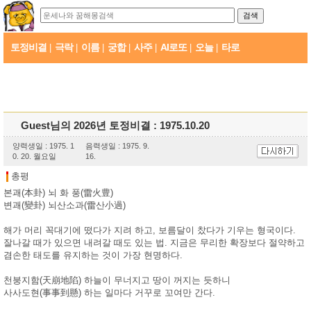
토정비결
극락
이름
궁합
사주
AI로또
오늘
타로
|
|
|
|
|
|
|
Guest님의 2026년 토정비결 : 1975.10.20
양력생일 : 1975. 1
음력생일 : 1975. 9.
0. 20. 월요일
16.
총평
본괘(本卦) 뇌 화 풍(雷火豊)
변괘(變卦) 뇌산소과(雷산小過)
해가 머리 꼭대기에 떴다가 지려 하고, 보름달이 찼다가 기우는 형국이다.
잘나갈 때가 있으면 내려갈 때도 있는 법. 지금은 무리한 확장보다 절약하고
겸손한 태도를 유지하는 것이 가장 현명하다.
천붕지함(天崩地陷) 하늘이 무너지고 땅이 꺼지는 듯하니
사사도현(事事到懸) 하는 일마다 거꾸로 꼬여만 간다.