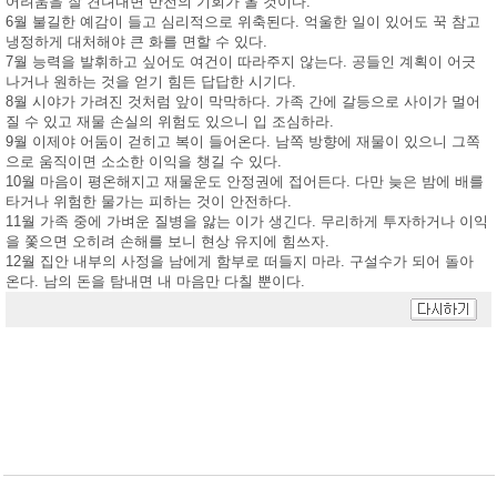
어려움을 잘 견뎌내면 반전의 기회가 올 것이다.
6월 불길한 예감이 들고 심리적으로 위축된다. 억울한 일이 있어도 꾹 참고
냉정하게 대처해야 큰 화를 면할 수 있다.
7월 능력을 발휘하고 싶어도 여건이 따라주지 않는다. 공들인 계획이 어긋
나거나 원하는 것을 얻기 힘든 답답한 시기다.
8월 시야가 가려진 것처럼 앞이 막막하다. 가족 간에 갈등으로 사이가 멀어
질 수 있고 재물 손실의 위험도 있으니 입 조심하라.
9월 이제야 어둠이 걷히고 복이 들어온다. 남쪽 방향에 재물이 있으니 그쪽
으로 움직이면 소소한 이익을 챙길 수 있다.
10월 마음이 평온해지고 재물운도 안정권에 접어든다. 다만 늦은 밤에 배를
타거나 위험한 물가는 피하는 것이 안전하다.
11월 가족 중에 가벼운 질병을 앓는 이가 생긴다. 무리하게 투자하거나 이익
을 쫓으면 오히려 손해를 보니 현상 유지에 힘쓰자.
12월 집안 내부의 사정을 남에게 함부로 떠들지 마라. 구설수가 되어 돌아
온다. 남의 돈을 탐내면 내 마음만 다칠 뿐이다.