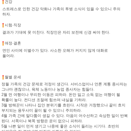
건강
스트레스로 인한 건강 악화나 가족의 투병 소식이 있을 수 있으니 주의
하자.
시험·직장
결과가 기대에 못 미친다. 직장인은 자리 보전에 신경 써야 한다.
애정·결혼
연인 사이에 이별수가 있다. 사소한 오해가 커지지 않게 대화로
풀어라.
월별 운세
정월 가족의 건강 문제로 걱정이 생긴다. 서비스업이나 언론 계통 종사자는
그나마 괜찮으나, 육체 노동이나 농업 종사자는 힘들다.
2월 먼 여행이나 무리한 이동은 피하라. 돈만 잃고 소득 없는 여행이 될
확률이 높다. 컨디션 조절에 힘쓰며 내실을 기하라.
3월 방해꾼이 나타나 집안 분위기를 흐린다. 시작은 거창했으나 끝이 흐지
부지되는 용두사미 꼴이 될 수 있으니 주의하라.
4월 가족 간에 말다툼이 생길 수 있다. 마음이 어수선하고 속상한 일이 반복
된다. 서쪽이나 북쪽 방향은 운이 없으니 피하라.
5월 나쁜 일이 먼저 생기고 나중에 좋은 소식이 들리는 시기다. 초반의