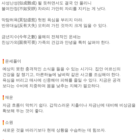
사성난성(似成難成) 될 듯하면서도 결국 안 풀리니
불여안정(不如安靜) 차라리 가만히 자리를 지키는 게 낫다.
막탐허욕(莫탐虛慾) 헛된 욕심을 부리지 마라.
반유대실(反有大失) 오히려 가진 것까지 크게 잃을 수 있다.
금년지수(今年之數) 올해의 전체적인 운세는
친상가외(親喪可畏) 가족의 건강과 안녕을 특히 살펴야 한다.
운세풀이
예상치 못한 충격적인 소식을 들을 수 있는 시기다. 집안 어르신의
건강을 잘 챙기고, 마른하늘에 날벼락 같은 사고를 조심해야 한다.
욕심을 버리고 매사에 신중해야 피해를 줄일 수 있다. 지금은 공격
보다는 수비에 치중하며 몸을 낮추는 지혜가 필요하다.
재운
자금 흐름이 막히기 쉽다. 갑작스러운 지출이나 자금난에 대비해 비상금을
확보해 두는 것이 좋다.
소원
새로운 것을 바라기보다 현재 상황을 수습하는 데 힘쓰자.