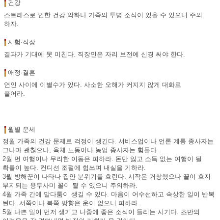
건강
스트레스로 인한 건강 악화나 가족의 투병 소식이 있을 수 있으니 주의
하자.
시험·직장
결과가 기대에 못 미친다. 직장인은 자리 보전에 신경 써야 한다.
애정·결혼
연인 사이에 이별수가 있다. 사소한 오해가 커지지 않게 대화로
풀어라.
월별 운세
정월 가족의 건강 문제로 걱정이 생긴다. 서비스업이나 언론 계통 종사자는
그나마 괜찮으나, 육체 노동이나 농업 종사자는 힘들다.
2월 먼 여행이나 무리한 이동은 피하라. 돈만 잃고 소득 없는 여행이 될
확률이 높다. 컨디션 조절에 힘쓰며 내실을 기하라.
3월 방해꾼이 나타나 집안 분위기를 흐린다. 시작은 거창했으나 끝이 흐지
부지되는 용두사미 꼴이 될 수 있으니 주의하라.
4월 가족 간에 말다툼이 생길 수 있다. 마음이 어수선하고 속상한 일이 반복
된다. 서쪽이나 북쪽 방향은 운이 없으니 피하라.
5월 나쁜 일이 먼저 생기고 나중에 좋은 소식이 들리는 시기다. 초반의