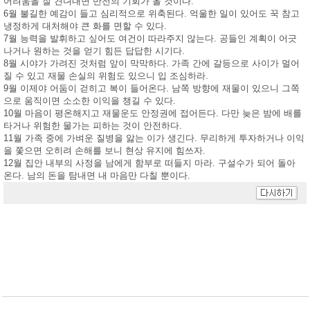
어려움을 잘 견뎌내면 반전의 기회가 올 것이다.
6월 불길한 예감이 들고 심리적으로 위축된다. 억울한 일이 있어도 꾹 참고
냉정하게 대처해야 큰 화를 면할 수 있다.
7월 능력을 발휘하고 싶어도 여건이 따라주지 않는다. 공들인 계획이 어긋
나거나 원하는 것을 얻기 힘든 답답한 시기다.
8월 시야가 가려진 것처럼 앞이 막막하다. 가족 간에 갈등으로 사이가 멀어
질 수 있고 재물 손실의 위험도 있으니 입 조심하라.
9월 이제야 어둠이 걷히고 복이 들어온다. 남쪽 방향에 재물이 있으니 그쪽
으로 움직이면 소소한 이익을 챙길 수 있다.
10월 마음이 평온해지고 재물운도 안정권에 접어든다. 다만 늦은 밤에 배를
타거나 위험한 물가는 피하는 것이 안전하다.
11월 가족 중에 가벼운 질병을 앓는 이가 생긴다. 무리하게 투자하거나 이익
을 쫓으면 오히려 손해를 보니 현상 유지에 힘쓰자.
12월 집안 내부의 사정을 남에게 함부로 떠들지 마라. 구설수가 되어 돌아
온다. 남의 돈을 탐내면 내 마음만 다칠 뿐이다.