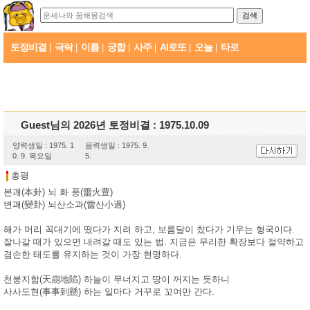
토정비결
극락
이름
궁합
사주
AI로또
오늘
타로
|
|
|
|
|
|
|
Guest님의 2026년 토정비결 : 1975.10.09
양력생일 : 1975. 1
음력생일 : 1975. 9.
0. 9. 목요일
5.
총평
본괘(本卦) 뇌 화 풍(雷火豊)
변괘(變卦) 뇌산소과(雷산小過)
해가 머리 꼭대기에 떴다가 지려 하고, 보름달이 찼다가 기우는 형국이다.
잘나갈 때가 있으면 내려갈 때도 있는 법. 지금은 무리한 확장보다 절약하고
겸손한 태도를 유지하는 것이 가장 현명하다.
천붕지함(天崩地陷) 하늘이 무너지고 땅이 꺼지는 듯하니
사사도현(事事到懸) 하는 일마다 거꾸로 꼬여만 간다.