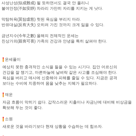
사성난성(似成難成) 될 듯하면서도 결국 안 풀리니
불여안정(不如安靜) 차라리 가만히 자리를 지키는 게 낫다.
막탐허욕(莫탐虛慾) 헛된 욕심을 부리지 마라.
반유대실(反有大失) 오히려 가진 것까지 크게 잃을 수 있다.
금년지수(今年之數) 올해의 전체적인 운세는
친상가외(親喪可畏) 가족의 건강과 안녕을 특히 살펴야 한다.
운세풀이
예상치 못한 충격적인 소식을 들을 수 있는 시기다. 집안 어르신의
건강을 잘 챙기고, 마른하늘에 날벼락 같은 사고를 조심해야 한다.
욕심을 버리고 매사에 신중해야 피해를 줄일 수 있다. 지금은 공격
보다는 수비에 치중하며 몸을 낮추는 지혜가 필요하다.
재운
자금 흐름이 막히기 쉽다. 갑작스러운 지출이나 자금난에 대비해 비상금을
확보해 두는 것이 좋다.
소원
새로운 것을 바라기보다 현재 상황을 수습하는 데 힘쓰자.