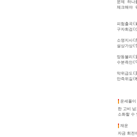
문제 하나
체크해야 
피험출곡(
구자회검(
소영지사(
설상가상(
망동불리(
수분즉안(
막위급도(
만즉위길(
운세풀이
한 고비 넘
소화할 수 
재운
자금 회전이