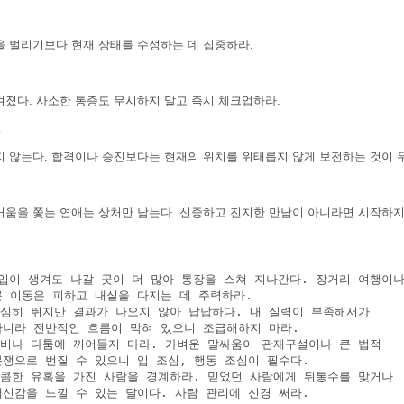
을 벌리기보다 현재 상태를 수성하는 데 집중하라.
켜졌다. 사소한 통증도 무시하지 말고 즉시 체크업하라.
장
지 않는다. 합격이나 승진보다는 현재의 위치를 위태롭지 않게 보전하는 것이 
혼
거움을 쫓는 연애는 상처만 남는다. 신중하고 진지한 만남이 아니라면 시작하지
세
수입이 생겨도 나갈 곳이 더 많아 통장을 스쳐 지나간다. 장거리 여행이나
 큰 이동은 피하고 내실을 다지는 데 주력하라.

 열심히 뛰지만 결과가 나오지 않아 답답하다. 내 실력이 부족해서가

 아니라 전반적인 흐름이 막혀 있으니 조급해하지 마라.

 시비나 다툼에 끼어들지 마라. 가벼운 말싸움이 관재구설이나 큰 법적

 분쟁으로 번질 수 있으니 입 조심, 행동 조심이 필수다.

 달콤한 유혹을 가진 사람을 경계하라. 믿었던 사람에게 뒤통수를 맞거나

 배신감을 느낄 수 있는 달이다. 사람 관리에 신경 써라.
