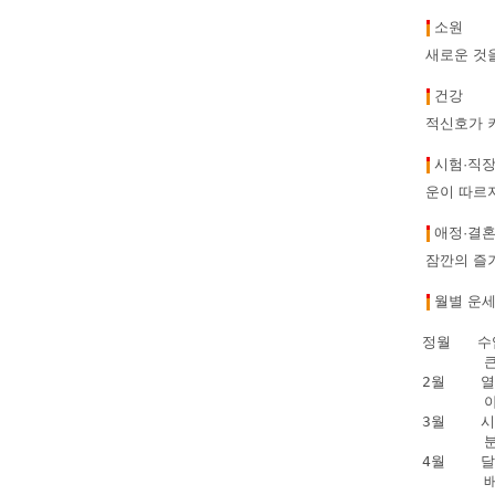
소원
새로운 것
건강
적신호가 
시험·직
운이 따르
애정·결
잠깐의 즐
월별 운
정월   
      
2월   
      
3월   
      
4월   
      