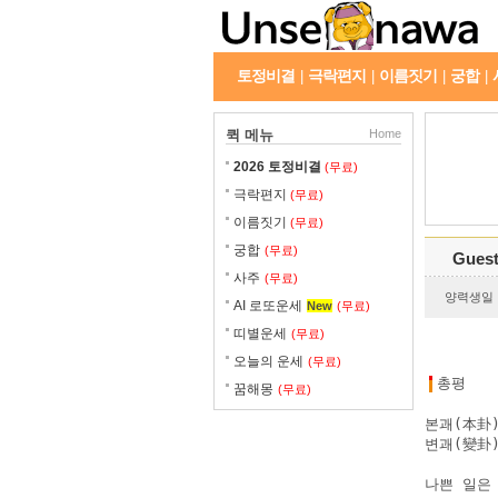
토정비결
극락편지
이름짓기
궁합
|
|
|
|
퀵 메뉴
Home
2026 토정비결
(무료)
극락편지
(무료)
이름짓기
(무료)
궁합
(무료)
Gues
사주
(무료)
양력생일 : 
AI 로또운세
New
(무료)
띠별운세
(무료)
오늘의 운세
(무료)
총평
꿈해몽
(무료)
본괘(本卦)
변괘(變卦)
나쁜 일은