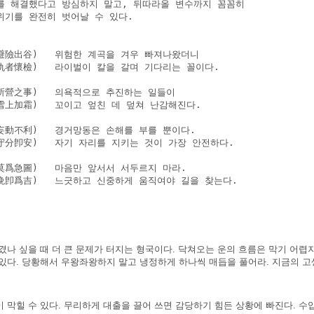
를 해결했다고 방심하지 말고, 뒤따라올 변수까지 꼼꼼히

위기를 완전히 벗어날 수 있다.

避險出谷)   위험한 계곡을 겨우 빠져나왔더니

仇者懷檢)   라이벌이 칼을 갈며 기다리는 꼴이다.

所營之事)   의욕적으로 추진하는 일들이

雪上加霜)   꼬이고 엎친 데 덮쳐 난감해진다.

妄動不利)   경거망동은 손해를 부를 뿐이다.

守分卽安)   자기 자리를 지키는 것이 가장 안전하다.

莫爲急圖)   마음만 앞서서 서두르지 마라.

晩卽爲吉)   느긋하고 신중하게 움직여야 길을 찾는다.

겼나 싶을 때 더 큰 문제가 터지는 형국이다. 닥쳐오는 운의 흐름은 막기 어렵
있다. 당황해서 우왕좌왕하지 말고 냉정하게 하나씩 매듭을 풀어라. 지금의 고생
 막힐 수 있다. 무리하게 대출을 끌어 쓰면 감당하기 힘든 상황에 빠진다. 수