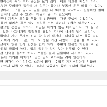
감언이설에 속아 투자 손실을 보기 쉽다. 팩트 체크를 확실히 하라.

 그것만 주의하면 집안에 새 식구가 들거나 부동산 운은 따를 수 있다.

 현장에서 도구를 잃거나 길을 잃은 나그네처럼 막막하다. 진행하던 일이

 허망하게 끝날 수 있으니 마음의 준비가 필요하다.

서류나 계약서 도장을 찍을 때 신중하라. 자칫 구설에 휘말린다.

 그동안 쌓아온 공든 탑이 결실을 보는 때이니 소원은 이루어진다.

불필요한 경쟁은 피하라. 지금은 이기기 힘든 타이밍이다. 해 질 녘

 길 잃은 나그네처럼 답답해도 월말이 지나야 서서히 빛이 보인다.

가족이나 자녀 문제로 신경 쓸 일이 생긴다. 답답할 때는 동쪽 멀리

 환기하러 가라. '김, 최' 씨 성을 가진 사람이 도움을 줄 수 있다.

확실하지 않은 일에 인생을 걸지 마라. 주변의 달콤한 제안은 속 빈

 강정일 확률이 높다. 일의 앞뒤가 맞지 않아 허무할 수 있다.

지갑 단속을 철저히 하라. 보증은 절대 금물이며 사기수도 있다.

 밤늦게 거리를 배회하지 말고 일찍 귀가하는 것이 안전하다.

 주변 환경이 어수선하고 소음이 많다. 수입은 지지부진한데 억울한

 비난까지 따를 수 있다. 그나마 남쪽에서 좋은 소식이 들려온다.