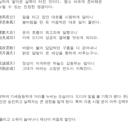
실하게 쌓아온 실력이 터진 것이다. 평소 바르게 준비해온

누릴 수 있는 진정한 영광이다.

馳馬長안)   말을 타고 장안 대로를 시원하게 달리니

得意春風)   봄바람을 탄 듯 마음먹은 대로 일이 풀린다.

運數大吉)   운의 흐름이 최고조에 달했으니

始見成功)   이제 드디어 성공의 열매를 맛보게 되리라.

風吹雲散)   바람이 불어 답답하던 구름을 다 걷어내니

明月滿天)   밝은 달빛이 온 세상을 환하게 비추는구나.

至誠感天)   정성이 지극하면 하늘도 감동하는 법이니

所願必成)   그대가 바라는 소망은 반드시 이뤄진다.

격하여 기세등등하게 거리를 누비는 모습이다. 드디어 빛을 볼 기회가 왔다. 취
인은 승진하고 실력자는 큰 권한을 맡게 된다. 특히 각종 시험 운이 아주 강력
 풀리고 소득이 늘어나니 재산이 저절로 쌓인다.