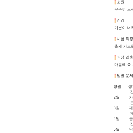
소원
꾸준히 노
건강
기분이 너
시험·직
출세 가도를
애정·결
마음에 쏙
월별 운
정월   
      
2월   
      
3월    
      
4월    
      
5월    