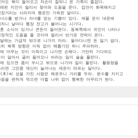
 있어도 복이 들어오고 자손이 잘되니 온 가족이 즐겁다.

 오래된 지인이 멀리서 찾아와 도움을 준다. 집안이 화목해지고

 걱정거리는 사라지며 행운만 가득한 달이다.

보너스를 받거나 자녀를 얻는 기쁨이 있다. 재물 운이 대문에

 비치니 날마다 통장 잔고가 불어나는 시기다.

 결혼 소식이 있거나 큰돈이 들어온다. 동북쪽에서 귀인이 나타나

 결정적인 도움을 줄 것이며 멀리서 반가운 연락이 온다.

이달에는 가급적 밖으로 나가지 마라. 돌아다니면 돈 잃기 쉽다.

 특히 북쪽 방향은 이득 없이 해롭기만 하니 주의하라.

집에 머무는 것이 이득이고 나가면 손해다. 가만히 기다려도

 운이 알아서 굴러 들어오니 바라는 일이 술술 풀린다.

집에 있으면 좀이 쑤시고 밖으로 나가야 일이 풀린다. 활동량을

 늘리면 그만큼 재산이 늘어나는 재운이 따르는 달이다.

목(木)씨 성을 가진 사람은 해로우니 거리를 두라. 분수를 지키고

 마음을 편하게 먹으면 더할 나위 없이 행복한 마무리가 된다.