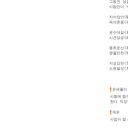
그동안 성
사람만이 
치마장안(
득의춘풍(
운수대길(
시견성공(
풍취운산(
명월만천(
지성감천(
소원필성(
운세풀이
시험에 합
한다. 직장
재운
사업이 잘