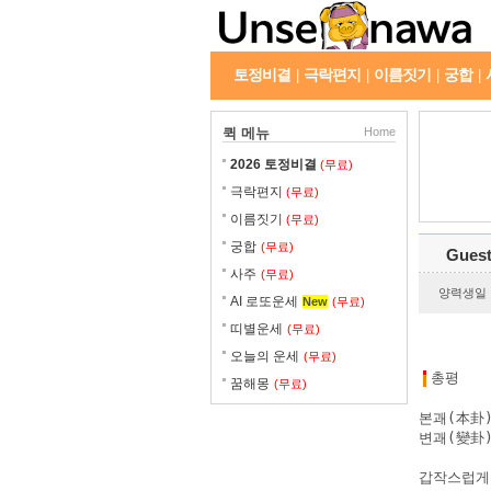
토정비결
극락편지
이름짓기
궁합
|
|
|
|
퀵 메뉴
Home
2026 토정비결
(무료)
극락편지
(무료)
이름짓기
(무료)
궁합
(무료)
Gues
사주
(무료)
양력생일 : 
AI 로또운세
New
(무료)
띠별운세
(무료)
오늘의 운세
(무료)
총평
꿈해몽
(무료)
본괘(本卦)
변괘(變卦) 
갑작스럽게