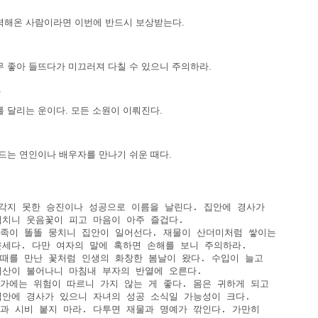
력해온 사람이라면 이번에 반드시 보상받는다.
무 좋아 들뜨다가 미끄러져 다칠 수 있으니 주의하라.
장
 달리는 운이다. 모든 소원이 이뤄진다.
혼
 드는 연인이나 배우자를 만나기 쉬운 때다.
세
생각지 못한 승진이나 성공으로 이름을 날린다. 집안에 경사가

 겹치니 웃음꽃이 피고 마음이 아주 즐겁다.

 가족이 똘똘 뭉치니 집안이 일어선다. 재물이 산더미처럼 쌓이는

 운세다. 다만 여자의 말에 혹하면 손해를 보니 주의하라.

제때를 만난 꽃처럼 인생의 화창한 봄날이 왔다. 수입이 늘고

 재산이 불어나니 마침내 부자의 반열에 오른다.

물가에는 위험이 따르니 가지 않는 게 좋다. 몸은 귀하게 되고

 집안에 경사가 있으니 자녀의 성공 소식일 가능성이 크다.

남과 시비 붙지 마라. 다투면 재물과 명예가 깎인다. 가만히
