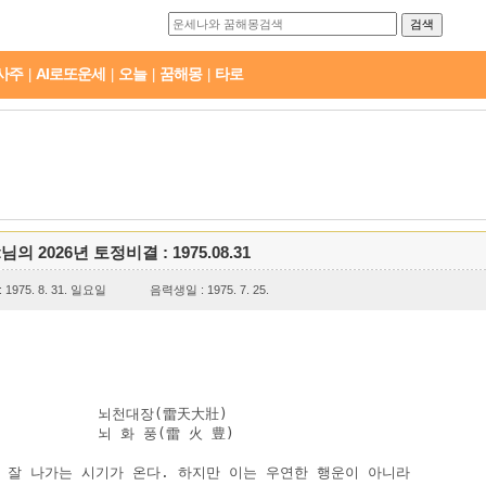
사주
AI로또운세
오늘
꿈해몽
타로
|
|
|
|
t님의 2026년 토정비결 : 1975.08.31
1975. 8. 31. 일요일
음력생일 : 1975. 7. 25.
           뇌천대장(雷天大壯)

          뇌 화 풍(雷 火 豊)

 잘 나가는 시기가 온다. 하지만 이는 우연한 행운이 아니라
