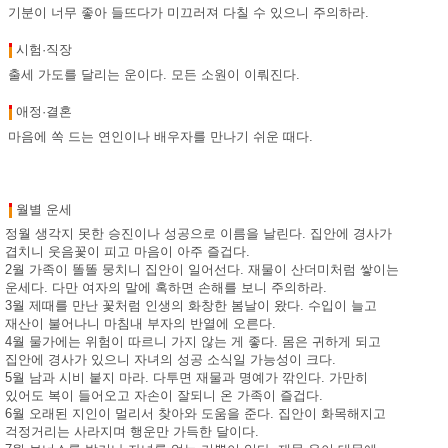
기분이 너무 좋아 들뜨다가 미끄러져 다칠 수 있으니 주의하라.
시험·직장
출세 가도를 달리는 운이다. 모든 소원이 이뤄진다.
애정·결혼
마음에 쏙 드는 연인이나 배우자를 만나기 쉬운 때다.
월별 운세
정월 생각지 못한 승진이나 성공으로 이름을 날린다. 집안에 경사가
겹치니 웃음꽃이 피고 마음이 아주 즐겁다.
2월 가족이 똘똘 뭉치니 집안이 일어선다. 재물이 산더미처럼 쌓이는
운세다. 다만 여자의 말에 혹하면 손해를 보니 주의하라.
3월 제때를 만난 꽃처럼 인생의 화창한 봄날이 왔다. 수입이 늘고
재산이 불어나니 마침내 부자의 반열에 오른다.
4월 물가에는 위험이 따르니 가지 않는 게 좋다. 몸은 귀하게 되고
집안에 경사가 있으니 자녀의 성공 소식일 가능성이 크다.
5월 남과 시비 붙지 마라. 다투면 재물과 명예가 깎인다. 가만히
있어도 복이 들어오고 자손이 잘되니 온 가족이 즐겁다.
6월 오래된 지인이 멀리서 찾아와 도움을 준다. 집안이 화목해지고
걱정거리는 사라지며 행운만 가득한 달이다.