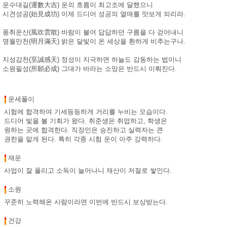
운수대길(運數大吉) 운의 흐름이 최고조에 달했으니
시견성공(始見成功) 이제 드디어 성공의 열매를 맛보게 되리라.
풍취운산(風吹雲散) 바람이 불어 답답하던 구름을 다 걷어내니
명월만천(明月滿天) 밝은 달빛이 온 세상을 환하게 비추는구나.
지성감천(至誠感天) 정성이 지극하면 하늘도 감동하는 법이니
소원필성(所願必成) 그대가 바라는 소망은 반드시 이뤄진다.
운세풀이
시험에 합격하여 기세등등하게 거리를 누비는 모습이다.
드디어 빛을 볼 기회가 왔다. 취준생은 취업하고, 학생은
원하는 곳에 합격한다. 직장인은 승진하고 실력자는 큰
권한을 맡게 된다. 특히 각종 시험 운이 아주 강력하다.
재운
사업이 잘 풀리고 소득이 늘어나니 재산이 저절로 쌓인다.
소원
꾸준히 노력해온 사람이라면 이번에 반드시 보상받는다.
건강