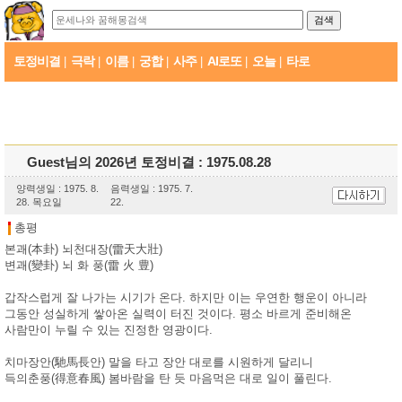
토정비결
극락
이름
궁합
사주
AI로또
오늘
타로
|
|
|
|
|
|
|
Guest님의 2026년 토정비결 : 1975.08.28
양력생일 : 1975. 8.
음력생일 : 1975. 7.
28. 목요일
22.
총평
본괘(本卦) 뇌천대장(雷天大壯)
변괘(變卦) 뇌 화 풍(雷 火 豊)
갑작스럽게 잘 나가는 시기가 온다. 하지만 이는 우연한 행운이 아니라
그동안 성실하게 쌓아온 실력이 터진 것이다. 평소 바르게 준비해온
사람만이 누릴 수 있는 진정한 영광이다.
치마장안(馳馬長안) 말을 타고 장안 대로를 시원하게 달리니
득의춘풍(得意春風) 봄바람을 탄 듯 마음먹은 대로 일이 풀린다.