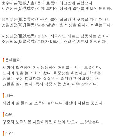
운수대길(運數大吉) 운의 흐름이 최고조에 달했으니
시견성공(始見成功) 이제 드디어 성공의 열매를 맛보게 되리라.
풍취운산(風吹雲散) 바람이 불어 답답하던 구름을 다 걷어내니
명월만천(明月滿天) 밝은 달빛이 온 세상을 환하게 비추는구나.
지성감천(至誠感天) 정성이 지극하면 하늘도 감동하는 법이니
소원필성(所願必成) 그대가 바라는 소망은 반드시 이뤄진다.
운세풀이
시험에 합격하여 기세등등하게 거리를 누비는 모습이다.
드디어 빛을 볼 기회가 왔다. 취준생은 취업하고, 학생은
원하는 곳에 합격한다. 직장인은 승진하고 실력자는 큰
권한을 맡게 된다. 특히 각종 시험 운이 아주 강력하다.
재운
사업이 잘 풀리고 소득이 늘어나니 재산이 저절로 쌓인다.
소원
꾸준히 노력해온 사람이라면 이번에 반드시 보상받는다.
건강