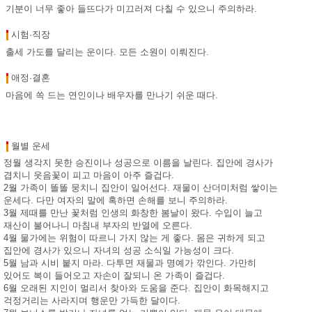
기분이 너무 좋아 들뜨다가 미끄러져 다칠 수 있으니 주의하라.
시험·직장
출세 가도를 달리는 운이다. 모든 소원이 이뤄진다.
애정·결혼
마음에 쏙 드는 연인이나 배우자를 만나기 쉬운 때다.
월별 운세
정월 생각지 못한 승진이나 성공으로 이름을 날린다. 집안에 경사가
겹치니 웃음꽃이 피고 마음이 아주 즐겁다.
2월 가족이 똘똘 뭉치니 집안이 일어선다. 재물이 산더미처럼 쌓이는
운세다. 다만 여자의 말에 혹하면 손해를 보니 주의하라.
3월 제때를 만난 꽃처럼 인생의 화창한 봄날이 왔다. 수입이 늘고
재산이 불어나니 마침내 부자의 반열에 오른다.
4월 물가에는 위험이 따르니 가지 않는 게 좋다. 몸은 귀하게 되고
집안에 경사가 있으니 자녀의 성공 소식일 가능성이 크다.
5월 남과 시비 붙지 마라. 다투면 재물과 명예가 깎인다. 가만히
있어도 복이 들어오고 자손이 잘되니 온 가족이 즐겁다.
6월 오래된 지인이 멀리서 찾아와 도움을 준다. 집안이 화목해지고
걱정거리는 사라지며 행운만 가득한 달이다.