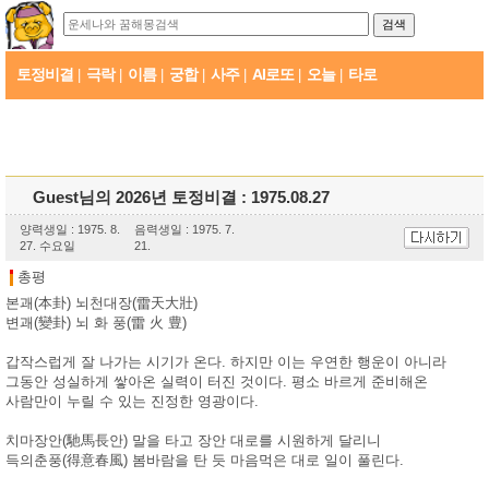
토정비결
극락
이름
궁합
사주
AI로또
오늘
타로
|
|
|
|
|
|
|
Guest님의 2026년 토정비결 : 1975.08.27
양력생일 : 1975. 8.
음력생일 : 1975. 7.
27. 수요일
21.
총평
본괘(本卦) 뇌천대장(雷天大壯)
변괘(變卦) 뇌 화 풍(雷 火 豊)
갑작스럽게 잘 나가는 시기가 온다. 하지만 이는 우연한 행운이 아니라
그동안 성실하게 쌓아온 실력이 터진 것이다. 평소 바르게 준비해온
사람만이 누릴 수 있는 진정한 영광이다.
치마장안(馳馬長안) 말을 타고 장안 대로를 시원하게 달리니
득의춘풍(得意春風) 봄바람을 탄 듯 마음먹은 대로 일이 풀린다.