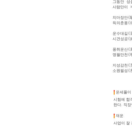
그동안 성
사람만이 
치마장안(
득의춘풍(
운수대길(
시견성공(
풍취운산(
명월만천(
지성감천(
소원필성(
운세풀이
시험에 합
한다. 직장
재운
사업이 잘