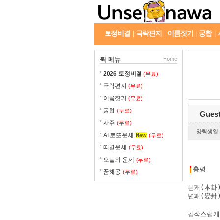
토정비결
극락편지
이름짓기
궁합
|
|
|
|
퀵 메뉴
Home
2026 토정비결
(무료)
극락편지
(무료)
이름짓기
(무료)
궁합
(무료)
Gues
사주
(무료)
양력생일 : 
AI 로또운세
New
(무료)
띠별운세
(무료)
오늘의 운세
(무료)
총평
꿈해몽
(무료)
본괘(本卦)
변괘(變卦) 
갑작스럽게