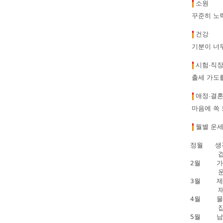
소원
꾸준히 노
건강
기분이 너
시험·직
출세 가도를
애정·결
마음에 쏙
월별 운
정월   
      
2월   
      
3월    
      
4월    
      
5월    