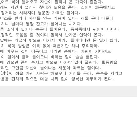
 있어도 복이 들어오고 자손이 잘되니 온 가족이 즐겁다.

 오래된 지인이 멀리서 찾아와 도움을 준다. 집안이 화목해지고

 걱정거리는 사라지며 행운만 가득한 달이다.

보너스를 받거나 자녀를 얻는 기쁨이 있다. 재물 운이 대문에

 비치니 날마다 통장 잔고가 불어나는 시기다.

 결혼 소식이 있거나 큰돈이 들어온다. 동북쪽에서 귀인이 나타나

 결정적인 도움을 줄 것이며 멀리서 반가운 연락이 온다.

이달에는 가급적 밖으로 나가지 마라. 돌아다니면 돈 잃기 쉽다.

 특히 북쪽 방향은 이득 없이 해롭기만 하니 주의하라.

집에 머무는 것이 이득이고 나가면 손해다. 가만히 기다려도

 운이 알아서 굴러 들어오니 바라는 일이 술술 풀린다.

집에 있으면 좀이 쑤시고 밖으로 나가야 일이 풀린다. 활동량을

 늘리면 그만큼 재산이 늘어나는 재운이 따르는 달이다.

목(木)씨 성을 가진 사람은 해로우니 거리를 두라. 분수를 지키고

 마음을 편하게 먹으면 더할 나위 없이 행복한 마무리가 된다.