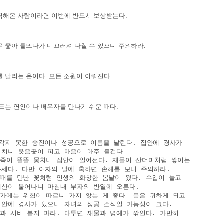
력해온 사람이라면 이번에 반드시 보상받는다.
무 좋아 들뜨다가 미끄러져 다칠 수 있으니 주의하라.
장
 달리는 운이다. 모든 소원이 이뤄진다.
혼
 드는 연인이나 배우자를 만나기 쉬운 때다.
세
생각지 못한 승진이나 성공으로 이름을 날린다. 집안에 경사가

 겹치니 웃음꽃이 피고 마음이 아주 즐겁다.

 가족이 똘똘 뭉치니 집안이 일어선다. 재물이 산더미처럼 쌓이는

 운세다. 다만 여자의 말에 혹하면 손해를 보니 주의하라.

제때를 만난 꽃처럼 인생의 화창한 봄날이 왔다. 수입이 늘고

 재산이 불어나니 마침내 부자의 반열에 오른다.

물가에는 위험이 따르니 가지 않는 게 좋다. 몸은 귀하게 되고

 집안에 경사가 있으니 자녀의 성공 소식일 가능성이 크다.

남과 시비 붙지 마라. 다투면 재물과 명예가 깎인다. 가만히
