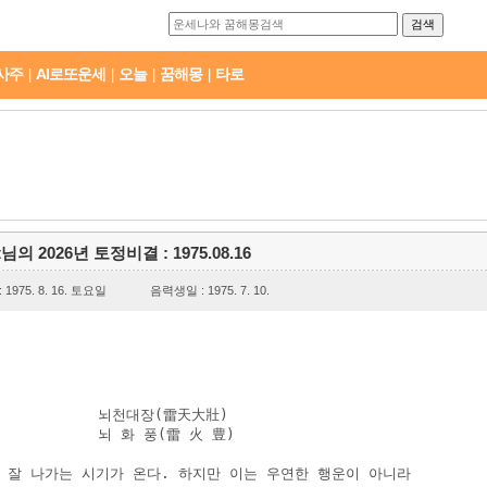
사주
AI로또운세
오늘
꿈해몽
타로
|
|
|
|
t님의 2026년 토정비결 : 1975.08.16
1975. 8. 16. 토요일
음력생일 : 1975. 7. 10.
           뇌천대장(雷天大壯)

          뇌 화 풍(雷 火 豊)

 잘 나가는 시기가 온다. 하지만 이는 우연한 행운이 아니라
