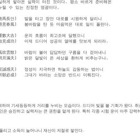
실하게 쌓아온 실력이 터진 것이다. 평소 바르게 준비해온

누릴 수 있는 진정한 영광이다.

馳馬長안)   말을 타고 장안 대로를 시원하게 달리니

得意春風)   봄바람을 탄 듯 마음먹은 대로 일이 풀린다.

運數大吉)   운의 흐름이 최고조에 달했으니

始見成功)   이제 드디어 성공의 열매를 맛보게 되리라.

風吹雲散)   바람이 불어 답답하던 구름을 다 걷어내니

明月滿天)   밝은 달빛이 온 세상을 환하게 비추는구나.

至誠感天)   정성이 지극하면 하늘도 감동하는 법이니

所願必成)   그대가 바라는 소망은 반드시 이뤄진다.

격하여 기세등등하게 거리를 누비는 모습이다. 드디어 빛을 볼 기회가 왔다. 취
인은 승진하고 실력자는 큰 권한을 맡게 된다. 특히 각종 시험 운이 아주 강력
 풀리고 소득이 늘어나니 재산이 저절로 쌓인다.