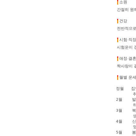
소원
간절히 원
건강
전반적으로 
시험·직
시험운이 
애정·결
짝사랑이 
월별 운
정월   
      
2월    
      
3월    
      
4월   
      
5월    