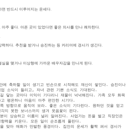
하면 반드시 이루어지는 운세다.
아주 좋다. 아픈 곳이 있었다면 좋은 의사를 만나 쾌차한다.
장
강력하다. 추천을 받거나 승진하는 등 커리어에 경사가 생긴다.
혼
결실을 맺거나 이상형에 가까운 배우자감을 만나게 된다.
세
집안에 축하할 일이 생기고 빈손으로 시작해도 재산이 쌓인다. 승진이나 

 취업 소식이 들리고, 자녀 관련 기쁜 소식도 기대된다.

발길 닿는 곳마다 이익이 기다리니 재물이 넉넉해진다. 가족 모두 화목 

 하고 평온하니 마음이 아주 편안한 시기다.

북쪽 방향으로 움직여 보라. 좋은 소식이 기다린다. 원하던 것을 얻고 

 생각지 못한 보너스까지 생겨 웃음꽃이 핀다.

 신분이 상승하고 이름이 널리 알려진다. 사업가는 돈을 벌고 직장인은 

 영향력을 키운다. 모든 일이 순조롭게 풀린다.

봄을 맞아 매화가 만발한 풍경이다. 집안의 운세가 활짝 펴서 경사가 
