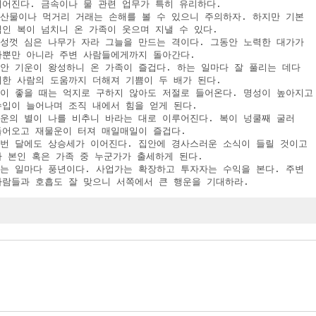
 이어진다. 금속이나 물 관련 업무가 특히 유리하다.

농산물이나 먹거리 거래는 손해를 볼 수 있으니 주의하자. 하지만 기본 

 적인 복이 넘치니 온 가족이 웃으며 지낼 수 있다.

정성껏 심은 나무가 자라 그늘을 만드는 격이다. 그동안 노력한 대가가 

 나뿐만 아니라 주변 사람들에게까지 돌아간다.

집안 기운이 왕성하니 온 가족이 즐겁다. 하는 일마다 잘 풀리는 데다 

 귀한 사람의 도움까지 더해져 기쁨이 두 배가 된다.

 운이 좋을 때는 억지로 구하지 않아도 저절로 들어온다. 명성이 높아지고 
 수입이 늘어나며 조직 내에서 힘을 얻게 된다.

행운의 별이 나를 비추니 바라는 대로 이루어진다. 복이 넝쿨째 굴러 

 들어오고 재물운이 터져 매일매일이 즐겁다.

 이번 달에도 상승세가 이어진다. 집안에 경사스러운 소식이 들릴 것이고 

 나 본인 혹은 가족 중 누군가가 출세하게 된다.

하는 일마다 풍년이다. 사업가는 확장하고 투자자는 수익을 본다. 주변 

  사람들과 호흡도 잘 맞으니 서쪽에서 큰 행운을 기대하라.