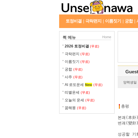
토정비결
극락편지
이름짓기
궁합
|
|
|
|
퀵 메뉴
Home
2026 토정비결
(무료)
극락편지
(무료)
이름짓기
(무료)
궁합
(무료)
Gues
사주
(무료)
양력생일 : 
AI 로또운세
New
(무료)
띠별운세
(무료)
오늘의 운세
(무료)
총평
꿈해몽
(무료)
본괘(本卦)
변괘(變卦)
성공할 기