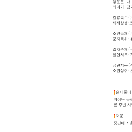
행운은 나
의미가 담겨
갈룡득수(
제제창생(
소인득재(
군자득위(
일차손재(
불연처우(不
금년지운(今
소원성취(
운세풀이
뛰어난 능력
론 주변 
재운
중간에 지출