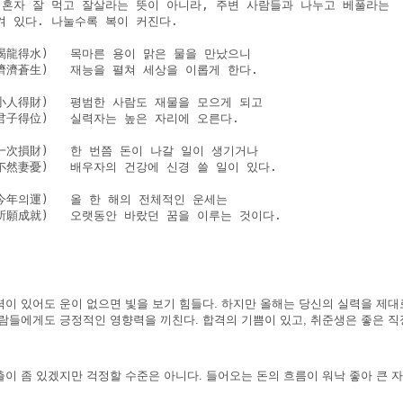
 혼자 잘 먹고 잘살라는 뜻이 아니라, 주변 사람들과 나누고 베풀라는 

 있다. 나눌수록 복이 커진다.

渴龍得水)   목마른 용이 맑은 물을 만났으니

濟濟蒼生)   재능을 펼쳐 세상을 이롭게 한다.

小人得財)   평범한 사람도 재물을 모으게 되고

君子得位)   실력자는 높은 자리에 오른다.

一次損財)   한 번쯤 돈이 나갈 일이 생기거나

然妻憂)   배우자의 건강에 신경 쓸 일이 있다.

年의運)   올 한 해의 전체적인 운세는

所願成就)   오랫동안 바랐던 꿈을 이루는 것이다.

이 있어도 운이 없으면 빛을 보기 힘들다. 하지만 올해는 당신의 실력을 제대
사람들에게도 긍정적인 영향력을 끼친다. 합격의 기쁨이 있고, 취준생은 좋은 직
이 좀 있겠지만 걱정할 수준은 아니다. 들어오는 돈의 흐름이 워낙 좋아 큰 자