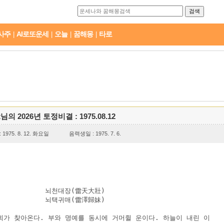
사주
AI로또운세
오늘
꿈해몽
타로
|
|
|
|
t님의 2026년 토정비결 : 1975.08.12
1975. 8. 12. 화요일
음력생일 : 1975. 7. 6.
           뇌천대장(雷天大壯)

           뇌택귀매(雷澤歸妹)

회가 찾아온다. 부와 명예를 동시에 거머쥘 운이다. 하늘이 내린 이 
