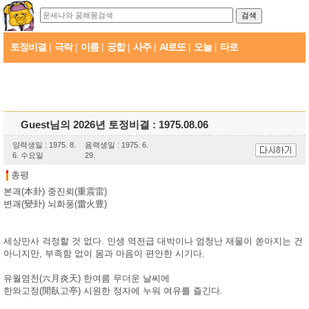
토정비결
극락
이름
궁합
사주
AI로또
오늘
타로
|
|
|
|
|
|
|
Guest님의 2026년 토정비결 : 1975.08.06
양력생일 : 1975. 8.
음력생일 : 1975. 6.
6. 수요일
29.
총평
본괘(本卦) 중진뢰(重震雷)
변괘(變卦) 뇌화풍(雷火豊)
세상만사 걱정할 것 없다. 인생 역전급 대박이나 엄청난 재물이 쏟아지는 건
아니지만, 부족함 없이 몸과 마음이 편안한 시기다.
유월염천(六月炎天) 한여름 무더운 날씨에
한와고정(閒臥고亭) 시원한 정자에 누워 여유를 즐긴다.