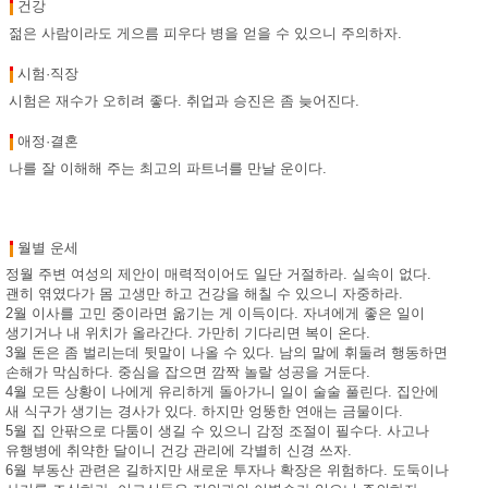
건강
젊은 사람이라도 게으름 피우다 병을 얻을 수 있으니 주의하자.
시험·직장
시험은 재수가 오히려 좋다. 취업과 승진은 좀 늦어진다.
애정·결혼
나를 잘 이해해 주는 최고의 파트너를 만날 운이다.
월별 운세
정월 주변 여성의 제안이 매력적이어도 일단 거절하라. 실속이 없다.
괜히 엮였다가 몸 고생만 하고 건강을 해칠 수 있으니 자중하라.
2월 이사를 고민 중이라면 옮기는 게 이득이다. 자녀에게 좋은 일이
생기거나 내 위치가 올라간다. 가만히 기다리면 복이 온다.
3월 돈은 좀 벌리는데 뒷말이 나올 수 있다. 남의 말에 휘둘려 행동하면
손해가 막심하다. 중심을 잡으면 깜짝 놀랄 성공을 거둔다.
4월 모든 상황이 나에게 유리하게 돌아가니 일이 술술 풀린다. 집안에
새 식구가 생기는 경사가 있다. 하지만 엉뚱한 연애는 금물이다.
5월 집 안팎으로 다툼이 생길 수 있으니 감정 조절이 필수다. 사고나
유행병에 취약한 달이니 건강 관리에 각별히 신경 쓰자.
6월 부동산 관련은 길하지만 새로운 투자나 확장은 위험하다. 도둑이나