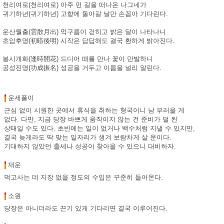
천리여로(천리여로) 아주 먼 길을 떠나온 나그네가
귀기하년(귀기하년) 고향에 돌아갈 날만 손꼽아 기다린다.
운산월출(雲散月出) 먹구름이 걷히고 밝은 달이 나타나니
초암후명(初暗後明) 시작은 답답해도 결국 환하게 밝아진다.
봉시개화(逢時開花) 드디어 때를 만나 꽃이 만발하니
공성진명(功成振名) 성공을 거두고 이름을 널리 알린다.
운세풀이
근심 없이 시원한 곳에서 휴식을 취하는 형국이니 남 부러울 게
없다. 다만, 지금 당장 바쁘게 움직이지 않는 건 준비가 덜 된
상태일 수도 있다. 초반에는 일이 없거나 백수처럼 지낼 수 있지만,
결국 늦게라도 딱 맞는 일자리가 생겨 보람차게 살 운이다.
기대하지 않았던 출세나 성공이 찾아올 수 있으니 대비하자.
재운
먹고사는 데 지장 없을 정도의 수입은 꾸준히 들어온다.
소원
당장은 아니더라도 끈기 있게 기다리면 결국 이루어진다.