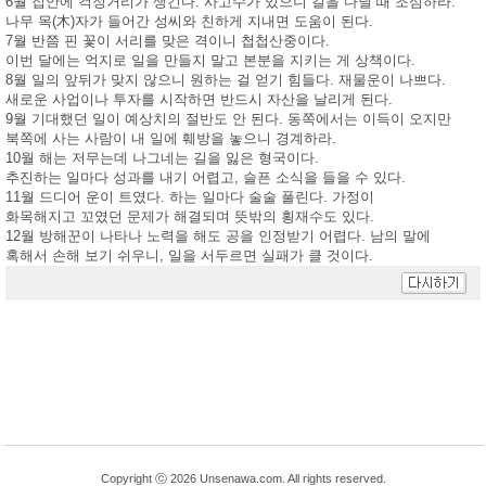
6월 집안에 걱정거리가 생긴다. 사고수가 있으니 길을 다닐 때 조심하라.
나무 목(木)자가 들어간 성씨와 친하게 지내면 도움이 된다.
7월 반쯤 핀 꽃이 서리를 맞은 격이니 첩첩산중이다.
이번 달에는 억지로 일을 만들지 말고 본분을 지키는 게 상책이다.
8월 일의 앞뒤가 맞지 않으니 원하는 걸 얻기 힘들다. 재물운이 나쁘다.
새로운 사업이나 투자를 시작하면 반드시 자산을 날리게 된다.
9월 기대했던 일이 예상치의 절반도 안 된다. 동쪽에서는 이득이 오지만
북쪽에 사는 사람이 내 일에 훼방을 놓으니 경계하라.
10월 해는 저무는데 나그네는 길을 잃은 형국이다.
추진하는 일마다 성과를 내기 어렵고, 슬픈 소식을 들을 수 있다.
11월 드디어 운이 트였다. 하는 일마다 술술 풀린다. 가정이
화목해지고 꼬였던 문제가 해결되며 뜻밖의 횡재수도 있다.
12월 방해꾼이 나타나 노력을 해도 공을 인정받기 어렵다. 남의 말에
혹해서 손해 보기 쉬우니, 일을 서두르면 실패가 클 것이다.
Copyright ⓒ 2026 Unsenawa.com. All rights reserved.