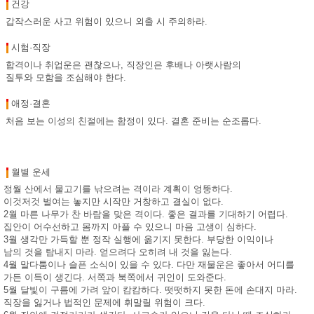
건강
갑작스러운 사고 위험이 있으니 외출 시 주의하라.
시험·직장
합격이나 취업운은 괜찮으나, 직장인은 후배나 아랫사람의
질투와 모함을 조심해야 한다.
애정·결혼
처음 보는 이성의 친절에는 함정이 있다. 결혼 준비는 순조롭다.
월별 운세
정월 산에서 물고기를 낚으려는 격이라 계획이 엉뚱하다.
이것저것 벌여는 놓지만 시작만 거창하고 결실이 없다.
2월 마른 나무가 찬 바람을 맞은 격이다. 좋은 결과를 기대하기 어렵다.
집안이 어수선하고 몸까지 아플 수 있으니 마음 고생이 심하다.
3월 생각만 가득할 뿐 정작 실행에 옮기지 못한다. 부당한 이익이나
남의 것을 탐내지 마라. 얻으려다 오히려 내 것을 잃는다.
4월 말다툼이나 슬픈 소식이 있을 수 있다. 다만 재물운은 좋아서 어디를
가든 이득이 생긴다. 서쪽과 북쪽에서 귀인이 도와준다.
5월 달빛이 구름에 가려 앞이 캄캄하다. 떳떳하지 못한 돈에 손대지 마라.
직장을 잃거나 법적인 문제에 휘말릴 위험이 크다.