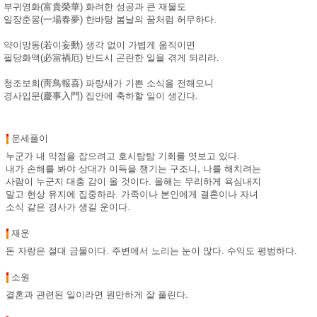
부귀영화(富貴榮華) 화려한 성공과 큰 재물도
일장춘몽(一場春夢) 한바탕 봄날의 꿈처럼 허무하다.
약이망동(若이妄動) 생각 없이 가볍게 움직이면
필당화액(必當禍厄) 반드시 곤란한 일을 겪게 되리라.
청조보희(靑鳥報喜) 파랑새가 기쁜 소식을 전해오니
경사입문(慶事入門) 집안에 축하할 일이 생긴다.
운세풀이
누군가 내 약점을 잡으려고 호시탐탐 기회를 엿보고 있다.
내가 손해를 봐야 상대가 이득을 챙기는 구조니, 나를 해치려는
사람이 누군지 대충 감이 올 것이다. 올해는 무리하게 욕심내지
말고 현상 유지에 집중하라. 가족이나 본인에게 결혼이나 자녀
소식 같은 경사가 생길 운이다.
재운
돈 자랑은 절대 금물이다. 주변에서 노리는 눈이 많다. 수익도 평범하다.
소원
결혼과 관련된 일이라면 원만하게 잘 풀린다.