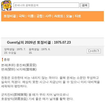
토정비결
극락
이름
궁합
사주
AI로또
오늘
타로
|
|
|
|
|
|
|
Guest님의 2026년 토정비결 : 1975.07.23
양력생일 : 1975. 7.
음력생일 : 1975. 6.
23. 수요일
15.
총평
본괘(本卦) 중진뢰(重震雷)
변괘(變卦) 뇌지예(雷地豫)
천둥은 요란한데 비는 내리지 않는 격이다. 올해 운세는 소문만 무성하고
실속이 적겠다. 예상치 못한 사고나 자금난이 올 수 있으니 미리 대비책을
세워둬야 평탄하다.
군치진비(郡雉陳飛) 꿩 떼가 무리 지어 날아오르니
호응방익(胡鷹放益) 기세 좋은 매가 날개를 활짝 편다.