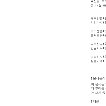
욕심을 부
못 내릴 
몽득양필(
진위가지(
도리쟁춘(
도처춘풍(到
약무산경(
반유가우(反
도적신지(盜
실물가외(
운세풀이
이 운세는 
재 뿌리듯 
는 보지 않
재운