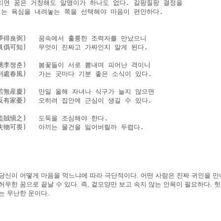
리면 꿈은 거창해도 알맹이가 하나도 없다. 갈팡질팡 결정을

때는 욕심을 내려놓는 쪽을 선택해야 마음이 편안하다.

夢得良弼)   꿈속에서 훌륭한 조력자를 만났으니

眞僞可知)   무엇이 진짜고 가짜인지 알게 된다.

桃李쟁춘)   봄꽃들이 서로 뽐내며 피어난 격이니

處春風)   가는 곳마다 기분 좋은 소식이 있다.

若無産慶)   만일 올해 자녀나 식구가 늘지 않으면

有家憂)   오히려 집안에 근심이 생길 수 있다.

賊愼之)   도둑을 조심해야 한다.

失物可畏)   아끼는 물건을 잃어버릴까 두렵다.

당신이 어떻게 마음을 먹느냐에 따라 극단적이다. 어떤 사람은 진짜 귀인을 만나
허무한 꿈으로 끝날 수 있다. 즉, 겉모양만 보고 속지 않는 안목이 필요하다. 
는 무난한 운이다.