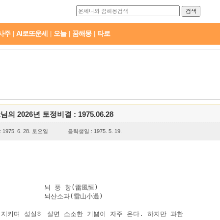
사주
AI로또운세
오늘
꿈해몽
타로
|
|
|
|
t님의 2026년 토정비결 : 1975.06.28
1975. 6. 28. 토요일
음력생일 : 1975. 5. 19.
           뇌 풍 항(雷風恒)

           뇌산소과(雷山小過)

 지키며 성실히 살면 소소한 기쁨이 자주 온다. 하지만 과한
