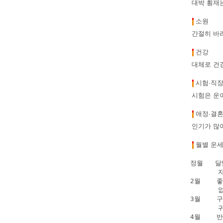
대박 횡재는
소원
간절히 바라
건강
대체로 건강
시험·직
시험은 운
애정·결
인기가 많아
월별 운
정월   
      
2월    
      
3월    
      
4월    