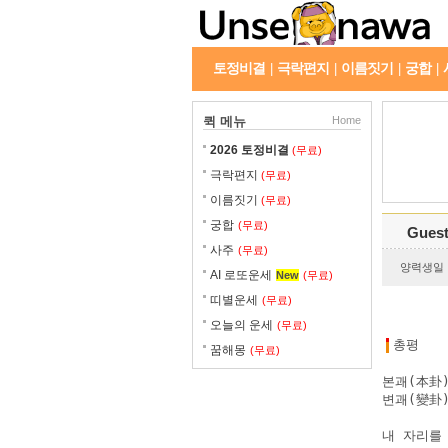
토정비결
극락편지
이름짓기
궁합
|
|
|
|
퀵 메뉴
Home
2026 토정비결
(무료)
극락편지
(무료)
이름짓기
(무료)
궁합
(무료)
Gues
사주
(무료)
양력생일 : 
AI 로또운세
New
(무료)
띠별운세
(무료)
오늘의 운세
(무료)
총평
꿈해몽
(무료)
본괘(本卦)
변괘(變卦)
내 자리를