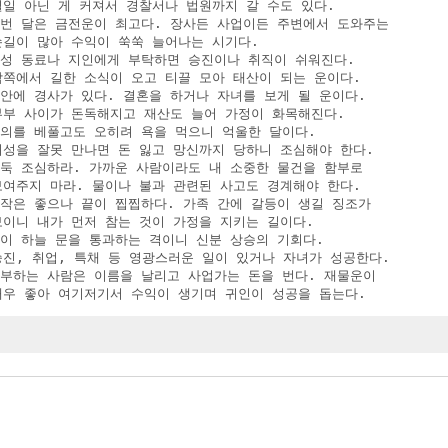
 별일 아닌 게 커져서 경찰서나 법원까지 갈 수도 있다.

 이번 달은 금전운이 최고다. 장사든 사업이든 주변에서 도와주는

 손길이 많아 수익이 쑥쑥 늘어나는 시기다.

 여성 동료나 지인에게 부탁하면 승진이나 취직이 쉬워진다.

 남쪽에서 길한 소식이 오고 티끌 모아 태산이 되는 운이다.

집안에 경사가 있다. 결혼을 하거나 자녀를 보게 될 운이다.

 부부 사이가 돈독해지고 재산도 늘어 가정이 화목해진다.

호의를 베풀고도 오히려 욕을 먹으니 억울한 달이다.

 이성을 잘못 만나면 돈 잃고 망신까지 당하니 조심해야 한다.

도둑 조심하라. 가까운 사람이라도 내 소중한 물건을 함부로 

 보여주지 마라. 물이나 불과 관련된 사고도 경계해야 한다.

시작은 좋으나 끝이 찝찝하다. 가족 간에 갈등이 생길 징조가

 보이니 내가 먼저 참는 것이 가정을 지키는 길이다.

용이 하늘 문을 통과하는 격이니 신분 상승의 기회다. 

 승진, 취업, 특채 등 영광스러운 일이 있거나 자녀가 성공한다.

 공부하는 사람은 이름을 날리고 사업가는 돈을 번다. 재물운이

  매우 좋아 여기저기서 수익이 생기며 귀인이 성공을 돕는다.