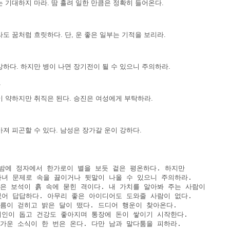
 기대하지 마라. 땀 흘려 일한 만큼은 정확히 들어온다.
도 꿈처럼 흐릿하다. 단, 운 좋은 일부는 기적을 보리라.
하다. 하지만 병이 나면 장기전이 될 수 있으니 주의하라.
장
이 약하지만 취직은 된다. 승진은 여성에게 부탁하라.
혼
져 피곤할 수 있다. 남성은 장가갈 운이 강하다.
세
달밤에 정자에서 한가로이 별을 보듯 겉은 평온하다. 하지만

 자녀 문제로 속을 끓이거나 뒷말이 나올 수 있으니 주의하라.

좋은 보석이 흙 속에 묻힌 격이다. 내 가치를 알아봐 주는 사람이

 없어 답답하다. 아무리 좋은 아이디어도 도와줄 사람이 없다.

구름이 걷히고 밝은 달이 떴다. 드디어 행운이 찾아온다.

 귀인이 돕고 건강도 좋아지며 통장에 돈이 쌓이기 시작한다.

반가운 소식이 한 번은 온다. 다만 남과 말다툼을 피하라.
