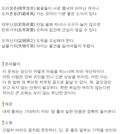
도리쟁춘(桃李쟁춘) 봄꽃들이 서로 뽐내며 피어난 격이니
도처춘풍(到處春風) 가는 곳마다 기분 좋은 소식이 있다.
약무산경(若無産慶) 만일 올해 자녀나 식구가 늘지 않으면
반유가우(反有家憂) 오히려 집안에 근심이 생길 수 있다.
도적신지(盜賊愼之) 도둑을 조심해야 한다.
실물가외(失物可畏) 아끼는 물건을 잃어버릴까 두렵다.
운세풀이
이 운세는 당신이 어떻게 마음을 먹느냐에 따라 극단적이다.
어떤 사람은 진짜 귀인을 만나 신분 상승을 하지만, 어떤 이는
다 된 밥에 재 뿌리듯 허무한 꿈으로 끝날 수 있다. 즉, 겉모양만
보고 속지 않는 안목이 필요하다. 헛된 욕심만 부리지 않는다면
적어도 큰 손해는 보지 않는 무난한 운이다.
재운
대박 횡재는 기대하지 마라. 땀 흘려 일한 만큼은 정확히 들어온다.
소원
간절히 바라도 꿈처럼 흐릿하다. 단, 운 좋은 일부는 기적을 보리라.