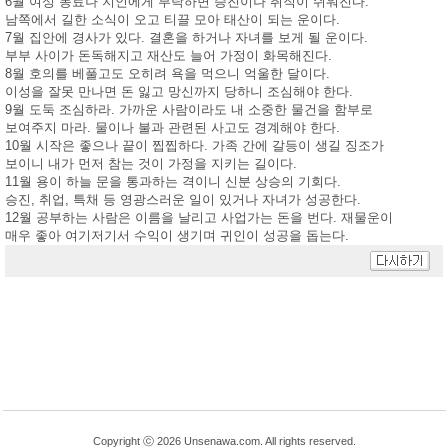
6월 여성 동료나 지인에게 부탁하면 승진이나 취직이 쉬워진다.
남쪽에서 길한 소식이 오고 티끌 모아 태산이 되는 운이다.
7월 집안에 경사가 있다. 결혼을 하거나 자녀를 보게 될 운이다.
부부 사이가 돈독해지고 재산도 늘어 가정이 화목해진다.
8월 호의를 베풀고도 오히려 욕을 먹으니 억울한 달이다.
이성을 잘못 만나면 돈 잃고 망신까지 당하니 조심해야 한다.
9월 도둑 조심하라. 가까운 사람이라도 내 소중한 물건을 함부로
보여주지 마라. 물이나 불과 관련된 사고도 경계해야 한다.
10월 시작은 좋으나 끝이 찝찝하다. 가족 간에 갈등이 생길 징조가
보이니 내가 먼저 참는 것이 가정을 지키는 길이다.
11월 용이 하늘 문을 통과하는 격이니 신분 상승의 기회다.
승진, 취업, 특채 등 영광스러운 일이 있거나 자녀가 성공한다.
12월 공부하는 사람은 이름을 날리고 사업가는 돈을 번다. 재물운이
매우 좋아 여기저기서 수익이 생기며 귀인이 성공을 돕는다.
Copyright ⓒ 2026 Unsenawa.com. All rights reserved.