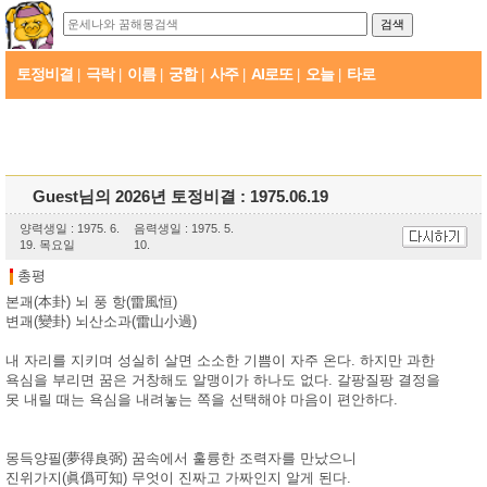
토정비결
극락
이름
궁합
사주
AI로또
오늘
타로
|
|
|
|
|
|
|
Guest님의 2026년 토정비결 : 1975.06.19
양력생일 : 1975. 6.
음력생일 : 1975. 5.
19. 목요일
10.
총평
본괘(本卦) 뇌 풍 항(雷風恒)
변괘(變卦) 뇌산소과(雷山小過)
내 자리를 지키며 성실히 살면 소소한 기쁨이 자주 온다. 하지만 과한
욕심을 부리면 꿈은 거창해도 알맹이가 하나도 없다. 갈팡질팡 결정을
못 내릴 때는 욕심을 내려놓는 쪽을 선택해야 마음이 편안하다.
몽득양필(夢得良弼) 꿈속에서 훌륭한 조력자를 만났으니
진위가지(眞僞可知) 무엇이 진짜고 가짜인지 알게 된다.