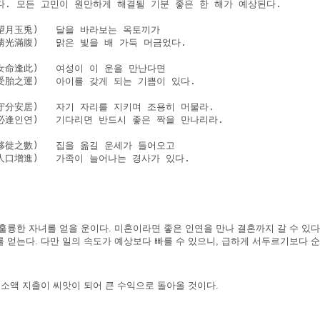
다. 모든 고민이 원만하게 해결될 기분 좋은 한 해가 예상된다.

望月玉兎)   달을 바라보는 옥토끼가

光滿腹)   맑은 빛을 배 가득 머금었다.

女命逢此)   여성이 이 운을 만난다면

胎之運)   아이를 갖게 되는 기쁨이 있다.

守分安居)   자기 자리를 지키며 조용히 머물라.

必逢인연)   기다리면 반드시 좋은 짝을 만나리라.

徙之數)   집을 옮길 운세가 들어오고 

人口增進)   가족이 늘어나는 경사가 있다.

훌륭한 자녀를 얻을 운이다. 미혼이라면 좋은 인연을 만나 결혼까지 갈 수 있
를 얻는다. 다만 일의 속도가 예상보다 빠를 수 있으니, 급하게 서두르기보다 
 소액 지출이 씨앗이 되어 큰 수익으로 돌아올 것이다.