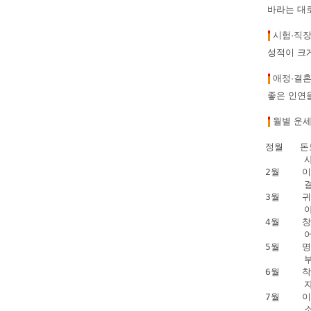
바라는 대로
시험·직
성적이 크게
애정·결
좋은 인연
월별 운
정월   
      
2월    
      
3월   
      
4월    
      
5월   
      
6월    
      
7월   
      