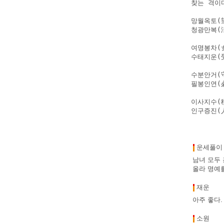
찾는 격이
망월옥토(
청광만복(淸
여명봉차(
수태지운(受
수분안거(
필봉인연(
이사지수(移
인구증진(
운세풀이
남녀 모두 
올라 명예
재운
아주 좋다.
소원