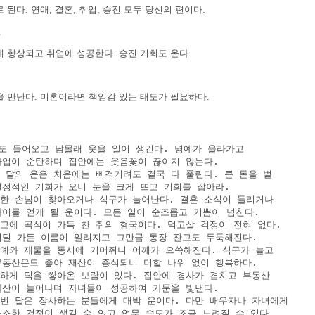
 된다. 연애, 결혼, 취업, 승진 모두 당신의 편이다.
장
 향상되고 취업에 성공한다. 승진 기회도 온다.
혼
을 만난다. 미혼이라면 책임감 있는 태도가 필요하다.
세
돈도 들어오고 남몰래 웃을 일이 생긴다. 명예가 올라가고

 사업이 순탄하며 집안에는 웃음꽃이 끊이지 않는다.

이 달의 운은 처음에는 삐걱거려도 결국 다 풀린다. 큰 돈을 벌

 결정적인 기회가 오니 눈을 크게 뜨고 기회를 잡아라.

 귀한 손님이 찾아오거나 식구가 늘어난다. 결혼 소식이 들리거나

 아이를 얻게 될 운이다. 모든 일이 순조롭고 기쁨이 넘친다.

창고에 곡식이 가득 찬 쥐의 형국이다. 먹고살 걱정이 전혀 없다.

 어딜 가든 이름이 알려지고 그만큼 통장 잔고도 두둑해진다.

 명예와 재물을 동시에 거머쥐니 어깨가 으쓱해진다. 식구가 늘고

 부동산운도 좋아 재산이 증식되니 더할 나위 없이 행복하다.

착하게 덕을 쌓아온 보람이 있다. 집안에 경사가 겹치고 부동산

 자산이 늘어나며 자녀들이 성공하여 가문을 빛낸다.

 이번 달은 장사하는 분들에게 대박 운이다. 다만 배우자나 자녀에게

 소소한 걱정이 생길 수 있고 업무 속도가 조금 느려질 수 있다.
