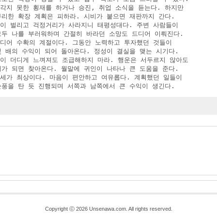
생각지 못한 횡재를 하거나 승진, 취업 소식을 듣는다. 하지만

 무리한 확장 계획은 피하라. 시비가 붙으면 재판까지 간다.

 돈이 벌리고 걱정거리가 사라지니 태평성대다. 주변 사람들이

 모두 나를 부러워하며 간절히 바라던 소망도 드디어 이뤄진다.

 드디어 수확의 계절이다. 그동안 노력하고 투자했던 것들이

 몇 배의 수익이 되어 돌아온다. 정성이 결실을 맺는 시기다.

 일이 더디게 느껴져도 조급해하지 마라. 행운은 서두르지 않아도

 때가 되면 찾아온다. 월말에 귀인이 나타나 큰 도움을 준다.

 운세가 최상이다. 마음이 편안하고 여유롭다. 계획했던 일들이

 순풍을 탄 듯 진행되며 서쪽과 남쪽에서 큰 수익이 생긴다.
Copyright ⓒ 2026 Unsenawa.com. All rights reserved.