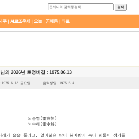
사주
AI로또운세
오늘
꿈해몽
타로
|
|
|
|
t님의 2026년 토정비결 : 1975.06.13
1975. 6. 13. 금요일
음력생일 : 1975. 5. 4.
           뇌풍항(雷豊恒)

           뇌수해(雷水解)

타래가 술술 풀리고, 얼어붙은 땅이 봄바람에 녹아 만물이 생기를
