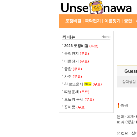
토정비결
극락편지
이름짓기
궁합
|
|
|
|
퀵 메뉴
Home
2026 토정비결
(무료)
극락편지
(무료)
이름짓기
(무료)
궁합
(무료)
Gues
사주
(무료)
양력생일 : 
AI 로또운세
New
(무료)
띠별운세
(무료)
오늘의 운세
(무료)
총평
꿈해몽
(무료)
본괘(本卦)
변괘(變卦)
엉켰던 실