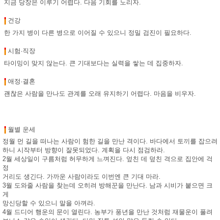
지금 당장은 이루기 어렵다. 다음 기회를 노리자.
건강
한 가지 병이 다른 병으로 이어질 수 있으니 정밀 검진이 필요하다.
시험·직장
타이밍이 맞지 않는다. 큰 기대보다는 실력을 쌓는 데 집중하자.
애정·결혼
괜찮은 사람을 만나도 관계를 오래 유지하기 어렵다. 마음을 비우자.
월별 운세
정월 먼 길을 떠나는 사람이 험한 길을 만난 격이다. 바다에서 토끼를 잡으려
하니 시작부터 방향이 잘못되었다. 계획을 다시 점검하라.
2월 세상일이 구름처럼 허무하게 느껴진다. 엎친 데 덮친 격으로 집안에 걱
정
거리도 생긴다. 가까운 사람이라도 이번엔 큰 기대 마라.
3월 도와줄 사람을 찾는데 오히려 방해꾼을 만난다. 남과 시비가 붙으면 크
게
망신당할 수 있으니 말을 아껴라.
4월 드디어 행운의 문이 열린다. 농부가 풍년을 만난 것처럼 재물운이 풀려