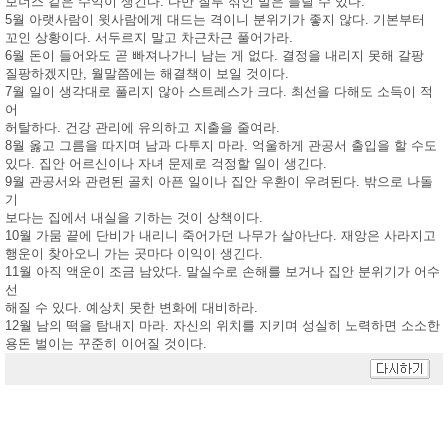
보너스 같은 수익이 생긴다. 다만 질투 섞인 말은 들릴 수 있다.
5월 아랫사람이 윗사람에게 대드는 격이니 분위기가 좋지 않다. 기본부터
꼬인 상황이다. 서두르지 말고 차근차근 풀어가라.
6월 돈이 들어와도 곧 빠져나가니 남는 게 없다. 결정을 내리지 못해 갈팡
질팡하겠지만, 월말쯤에는 해결책이 보일 것이다.
7월 일이 생각대로 풀리지 않아 스트레스가 크다. 최선을 다해도 소득이 적
어
허탈하다. 건강 관리에 유의하고 지출을 줄여라.
8월 옳고 그름을 따지며 남과 다투지 마라. 억울하게 관공서 출입을 할 수도
있다. 집안 어르신이나 자녀 문제로 걱정할 일이 생긴다.
9월 관공서와 관련된 골치 아픈 일이나 집안 우환이 우려된다. 밖으로 나돌
기
보다는 집에서 내실을 기하는 것이 상책이다.
10월 가뭄 끝에 단비가 내리니 죽어가던 나무가 살아난다. 재앙은 사라지고
행운이 찾아오니 가는 곳마다 이익이 생긴다.
11월 아직 액운이 조금 남았다. 말실수로 손해를 보거나 집안 분위기가 어수
선
해질 수 있다. 예상치 못한 변화에 대비하라.
12월 남의 떡을 탐내지 마라. 자신의 위치를 지키며 성실히 노력하면 소소한
용돈 벌이는 꾸준히 이어질 것이다.