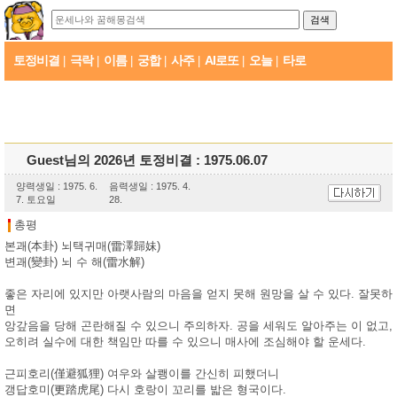
토정비결
극락
이름
궁합
사주
AI로또
오늘
타로
|
|
|
|
|
|
|
Guest님의 2026년 토정비결 : 1975.06.07
양력생일 : 1975. 6.
음력생일 : 1975. 4.
7. 토요일
28.
총평
본괘(本卦) 뇌택귀매(雷澤歸妹)
변괘(變卦) 뇌 수 해(雷水解)
좋은 자리에 있지만 아랫사람의 마음을 얻지 못해 원망을 살 수 있다. 잘못하
면
앙갚음을 당해 곤란해질 수 있으니 주의하자. 공을 세워도 알아주는 이 없고,
오히려 실수에 대한 책임만 따를 수 있으니 매사에 조심해야 할 운세다.
근피호리(僅避狐狸) 여우와 살쾡이를 간신히 피했더니
갱답호미(更踏虎尾) 다시 호랑이 꼬리를 밟은 형국이다.