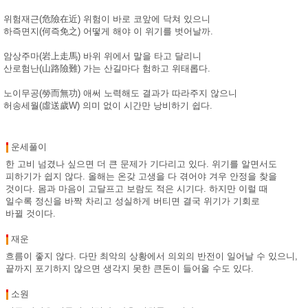
위험재근(危險在近) 위험이 바로 코앞에 닥쳐 있으니
하즉면지(何즉免之) 어떻게 해야 이 위기를 벗어날까.
암상주마(岩上走馬) 바위 위에서 말을 타고 달리니
산로험난(山路險難) 가는 산길마다 험하고 위태롭다.
노이무공(勞而無功) 애써 노력해도 결과가 따라주지 않으니
허송세월(虛送歲W) 의미 없이 시간만 낭비하기 쉽다.
운세풀이
한 고비 넘겼나 싶으면 더 큰 문제가 기다리고 있다. 위기를 알면서도
피하기가 쉽지 않다. 올해는 온갖 고생을 다 겪어야 겨우 안정을 찾을
것이다. 몸과 마음이 고달프고 보람도 적은 시기다. 하지만 이럴 때
일수록 정신을 바짝 차리고 성실하게 버티면 결국 위기가 기회로
바뀔 것이다.
재운
흐름이 좋지 않다. 다만 최악의 상황에서 의외의 반전이 일어날 수 있으니,
끝까지 포기하지 않으면 생각지 못한 큰돈이 들어올 수도 있다.
소원