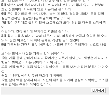
보너스 같은 수익이 생긴다. 다만 질투 섞인 말은 들릴 수 있다.
5월 아랫사람이 윗사람에게 대드는 격이니 분위기가 좋지 않다. 기본부터
꼬인 상황이다. 서두르지 말고 차근차근 풀어가라.
6월 돈이 들어와도 곧 빠져나가니 남는 게 없다. 결정을 내리지 못해 갈팡
질팡하겠지만, 월말쯤에는 해결책이 보일 것이다.
7월 일이 생각대로 풀리지 않아 스트레스가 크다. 최선을 다해도 소득이 적
어
허탈하다. 건강 관리에 유의하고 지출을 줄여라.
8월 옳고 그름을 따지며 남과 다투지 마라. 억울하게 관공서 출입을 할 수도
있다. 집안 어르신이나 자녀 문제로 걱정할 일이 생긴다.
9월 관공서와 관련된 골치 아픈 일이나 집안 우환이 우려된다. 밖으로 나돌
기
보다는 집에서 내실을 기하는 것이 상책이다.
10월 가뭄 끝에 단비가 내리니 죽어가던 나무가 살아난다. 재앙은 사라지고
행운이 찾아오니 가는 곳마다 이익이 생긴다.
11월 아직 액운이 조금 남았다. 말실수로 손해를 보거나 집안 분위기가 어수
선
해질 수 있다. 예상치 못한 변화에 대비하라.
12월 남의 떡을 탐내지 마라. 자신의 위치를 지키며 성실히 노력하면 소소한
용돈 벌이는 꾸준히 이어질 것이다.