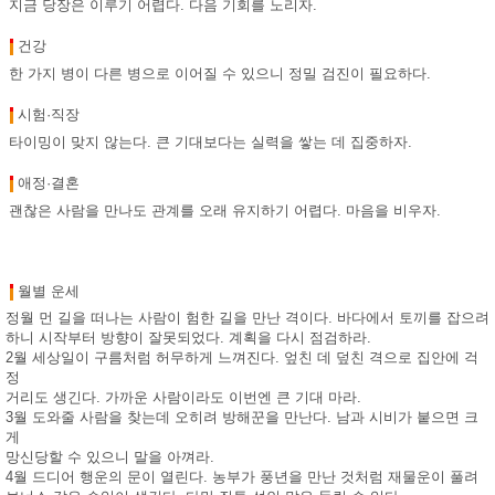
지금 당장은 이루기 어렵다. 다음 기회를 노리자.
건강
한 가지 병이 다른 병으로 이어질 수 있으니 정밀 검진이 필요하다.
시험·직장
타이밍이 맞지 않는다. 큰 기대보다는 실력을 쌓는 데 집중하자.
애정·결혼
괜찮은 사람을 만나도 관계를 오래 유지하기 어렵다. 마음을 비우자.
월별 운세
정월 먼 길을 떠나는 사람이 험한 길을 만난 격이다. 바다에서 토끼를 잡으려
하니 시작부터 방향이 잘못되었다. 계획을 다시 점검하라.
2월 세상일이 구름처럼 허무하게 느껴진다. 엎친 데 덮친 격으로 집안에 걱
정
거리도 생긴다. 가까운 사람이라도 이번엔 큰 기대 마라.
3월 도와줄 사람을 찾는데 오히려 방해꾼을 만난다. 남과 시비가 붙으면 크
게
망신당할 수 있으니 말을 아껴라.
4월 드디어 행운의 문이 열린다. 농부가 풍년을 만난 것처럼 재물운이 풀려