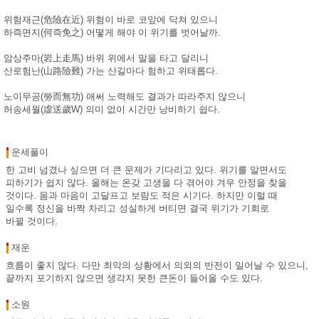
위험재근(危險在近) 위험이 바로 코앞에 닥쳐 있으니
하즉면지(何즉免之) 어떻게 해야 이 위기를 벗어날까.
암상주마(岩上走馬) 바위 위에서 말을 타고 달리니
산로험난(山路險難) 가는 산길마다 험하고 위태롭다.
노이무공(勞而無功) 애써 노력해도 결과가 따라주지 않으니
허송세월(虛送歲W) 의미 없이 시간만 낭비하기 쉽다.
운세풀이
한 고비 넘겼나 싶으면 더 큰 문제가 기다리고 있다. 위기를 알면서도
피하기가 쉽지 않다. 올해는 온갖 고생을 다 겪어야 겨우 안정을 찾을
것이다. 몸과 마음이 고달프고 보람도 적은 시기다. 하지만 이럴 때
일수록 정신을 바짝 차리고 성실하게 버티면 결국 위기가 기회로
바뀔 것이다.
재운
흐름이 좋지 않다. 다만 최악의 상황에서 의외의 반전이 일어날 수 있으니,
끝까지 포기하지 않으면 생각지 못한 큰돈이 들어올 수도 있다.
소원