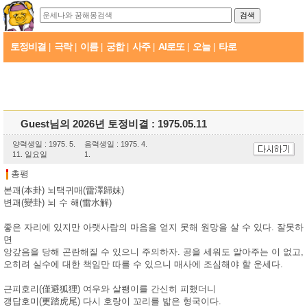
토정비결
극락
이름
궁합
사주
AI로또
오늘
타로
|
|
|
|
|
|
|
Guest님의 2026년 토정비결 : 1975.05.11
양력생일 : 1975. 5.
음력생일 : 1975. 4.
11. 일요일
1.
총평
본괘(本卦) 뇌택귀매(雷澤歸妹)
변괘(變卦) 뇌 수 해(雷水解)
좋은 자리에 있지만 아랫사람의 마음을 얻지 못해 원망을 살 수 있다. 잘못하
면
앙갚음을 당해 곤란해질 수 있으니 주의하자. 공을 세워도 알아주는 이 없고,
오히려 실수에 대한 책임만 따를 수 있으니 매사에 조심해야 할 운세다.
근피호리(僅避狐狸) 여우와 살쾡이를 간신히 피했더니
갱답호미(更踏虎尾) 다시 호랑이 꼬리를 밟은 형국이다.