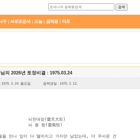
사주
AI로또운세
오늘
꿈해몽
타로
|
|
|
|
t님의 2026년 토정비결 : 1975.03.24
1975. 3. 24. 월요일
음력생일 : 1975. 2. 12.
           뇌천대장(雷天大壯)

           뇌 풍 항(雷風恒)

을을 만나 잎이 다 떨어지고 가지만 남았는데, 더 무서운 건 
