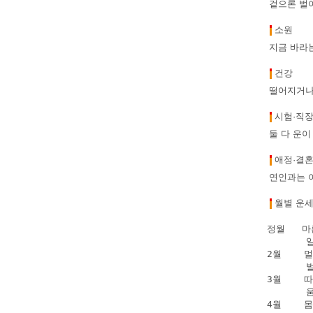
겉으론 벌이
소원
지금 바라
건강
떨어지거나
시험·직
둘 다 운이
애정·결
연인과는 이
월별 운
정월   마
      
2월    
      
3월    
      
4월    