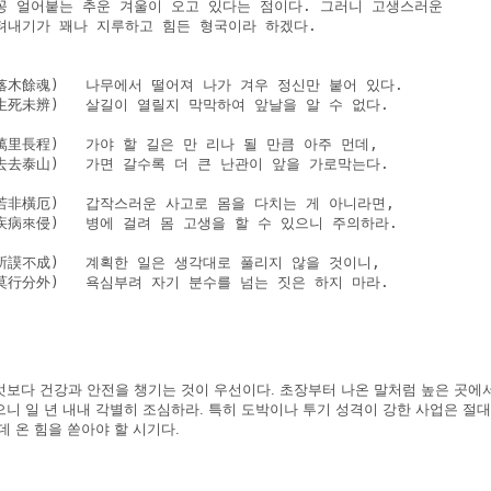
꽁 얼어붙는 추운 겨울이 오고 있다는 점이다. 그러니 고생스러운 

텨내기가 꽤나 지루하고 힘든 형국이라 하겠다.

落木餘魂)   나무에서 떨어져 나가 겨우 정신만 붙어 있다.

生死未辨)   살길이 열릴지 막막하여 앞날을 알 수 없다.

里長程)   가야 할 길은 만 리나 될 만큼 아주 먼데,

去去泰山)   가면 갈수록 더 큰 난관이 앞을 가로막는다.

若非橫厄)   갑작스러운 사고로 몸을 다치는 게 아니라면,

病來侵)   병에 걸려 몸 고생을 할 수 있으니 주의하라.

所謨不成)   계획한 일은 생각대로 풀리지 않을 것이니,

莫行分外)   욕심부려 자기 분수를 넘는 짓은 하지 마라.

엇보다 건강과 안전을 챙기는 것이 우선이다. 초장부터 나온 말처럼 높은 곳에
니 일 년 내내 각별히 조심하라. 특히 도박이나 투기 성격이 강한 사업은 절대
데 온 힘을 쏟아야 할 시기다.