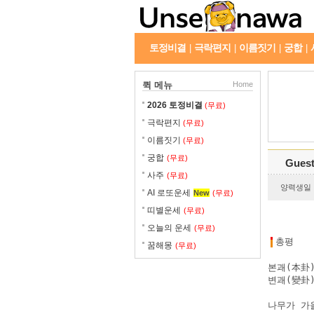
토정비결
극락편지
이름짓기
궁합
|
|
|
|
퀵 메뉴
Home
2026 토정비결
(무료)
극락편지
(무료)
이름짓기
(무료)
궁합
(무료)
Gues
사주
(무료)
양력생일 : 
AI 로또운세
New
(무료)
띠별운세
(무료)
오늘의 운세
(무료)
총평
꿈해몽
(무료)
본괘(本卦)
변괘(變卦)
나무가 가