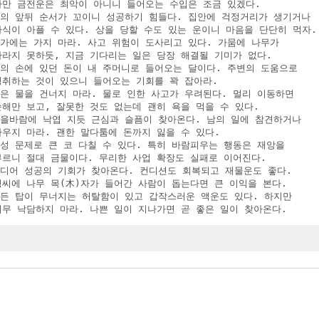
 다만 금전운은 최악이 아니니 들어오는 수입은 조금 있겠다.

 일의 앞뒤 순서가 꼬이니 성공하기 힘들다. 집안에 걱정거리가 생기거나 

 자식이 아플 수 있다. 상을 당할 수도 있는 운이니 마음을 단단히 먹자.

물가에는 가지 마라. 사고 위험이 도사리고 있다. 가뭄에 나무가 

 자라지 못하듯, 지금 기다리는 일은 당장 해결될 기미가 없다.

남의 손에 있던 돈이 내 주머니로 들어오는 달이다. 주변의 도움으로 

 성취하는 것이 있으니 들어오는 기회를 꽉 잡아라.

깊은 물을 건너지 마라. 물로 인한 사고가 우려된다. 멀리 이동하면 

 손해만 보고, 잘못한 것도 없는데 괜히 욕을 먹을 수 있다.

 가을바람에 낙엽 지듯 근심과 슬픔이 찾아온다. 남의 일에 참견하거나 

 싸우지 마라. 괜한 말다툼에 돈까지 잃을 수 있다.

이성 문제로 큰 코 다칠 수 있다. 특히 바람피우는 행동은 재앙을 

 부르니 절대 금물이다. 무리한 사업 확장도 실패로 이어진다.

드디어 성공의 기회가 찾아온다. 컨디션도 회복되고 재물운도 좋다. 

 성씨에 나무 목(木)자가 들어간 사람이 돕는다면 큰 이익을 본다.

공든 탑이 무너지는 허탈함이 있고 갑작스러운 액운도 있다. 하지만 

 너무 낙담하지 마라. 나쁜 일이 지나가면 곧 좋은 일이 찾아온다.