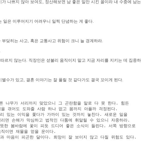
가 나쁘지 않아 보여도, 정산해보면 남 좋은 일만 시킨 꼴이라 내 수중에 남는 
는 일은 이루어지기 어려우니 일찍 단념하는 게 좋다.
 부딪히는 사고, 혹은 교통사고 위험이 크니 늘 경계하라.
장
 따르지 않는다. 직장인은 섣불리 움직이지 말고 지금 자리를 지키는 데 집중하
혼
별수가 있고, 결혼 이야기는 잘 풀릴 것 같다가도 결국 꼬이게 된다.
세
른 나무가 서리까지 맞았으니 그 곤란함을 말로 다 못 한다. 힘든 

 일을 겪어도 도와줄 사람 하나 없고 몸까지 아플까 걱정된다.

멀리 있는 이익을 쫓다가 가까이 있는 것까지 놓친다. 새로운 일을 

 벌리면 손해가 막심하고 법적인 다툼에 휘말릴 수 있으니 자중하라.

따뜻한 봄바람에 꽃이 피듯 드디어 좋은 소식이 들린다. 서쪽 방향으로 

 움직이면 재물을 얻을 운이다.

몸과 마음이 피곤한 달이다. 희망이 잘 보이지 않고 다칠 위험도 있다. 
