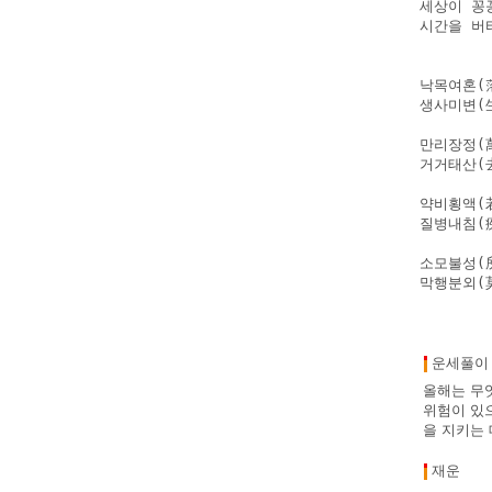
세상이 꽁
시간을 버
낙목여혼(
생사미변(
만리장정(萬
거거태산(
약비횡액(
질병내침(疾
소모불성(
막행분외(
운세풀이
올해는 무
위험이 있으
을 지키는 
재운