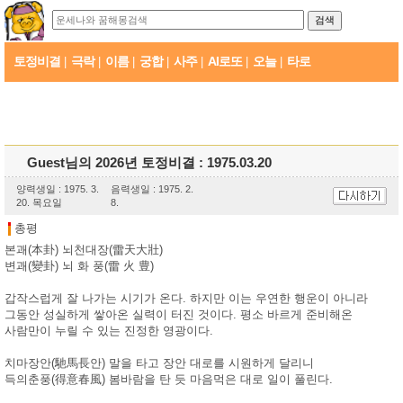
토정비결
극락
이름
궁합
사주
AI로또
오늘
타로
|
|
|
|
|
|
|
Guest님의 2026년 토정비결 : 1975.03.20
양력생일 : 1975. 3.
음력생일 : 1975. 2.
20. 목요일
8.
총평
본괘(本卦) 뇌천대장(雷天大壯)
변괘(變卦) 뇌 화 풍(雷 火 豊)
갑작스럽게 잘 나가는 시기가 온다. 하지만 이는 우연한 행운이 아니라
그동안 성실하게 쌓아온 실력이 터진 것이다. 평소 바르게 준비해온
사람만이 누릴 수 있는 진정한 영광이다.
치마장안(馳馬長안) 말을 타고 장안 대로를 시원하게 달리니
득의춘풍(得意春風) 봄바람을 탄 듯 마음먹은 대로 일이 풀린다.