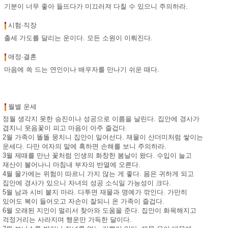
기분이 너무 좋아 들뜨다가 미끄러져 다칠 수 있으니 주의하라.
시험·직장
출세 가도를 달리는 운이다. 모든 소원이 이뤄진다.
애정·결혼
마음에 쏙 드는 연인이나 배우자를 만나기 쉬운 때다.
월별 운세
정월 생각지 못한 승진이나 성공으로 이름을 날린다. 집안에 경사가
겹치니 웃음꽃이 피고 마음이 아주 즐겁다.
2월 가족이 똘똘 뭉치니 집안이 일어선다. 재물이 산더미처럼 쌓이는
운세다. 다만 여자의 말에 혹하면 손해를 보니 주의하라.
3월 제때를 만난 꽃처럼 인생의 화창한 봄날이 왔다. 수입이 늘고
재산이 불어나니 마침내 부자의 반열에 오른다.
4월 물가에는 위험이 따르니 가지 않는 게 좋다. 몸은 귀하게 되고
집안에 경사가 있으니 자녀의 성공 소식일 가능성이 크다.
5월 남과 시비 붙지 마라. 다투면 재물과 명예가 깎인다. 가만히
있어도 복이 들어오고 자손이 잘되니 온 가족이 즐겁다.
6월 오래된 지인이 멀리서 찾아와 도움을 준다. 집안이 화목해지고
걱정거리는 사라지며 행운만 가득한 달이다.