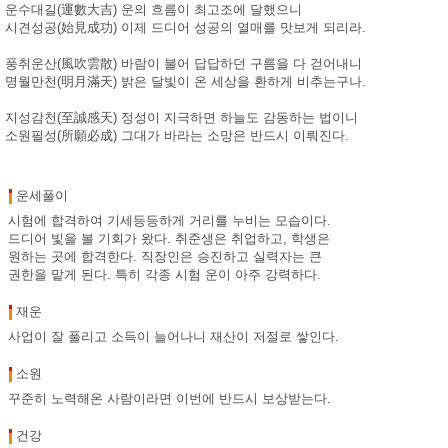
운수대길(運數大吉) 운의 흐름이 최고조에 달했으니
시견성공(始見成功) 이제 드디어 성공의 열매를 맛보게 되리라.
풍취운산(風吹雲散) 바람이 불어 답답하던 구름을 다 걷어내니
명월만천(明月滿天) 밝은 달빛이 온 세상을 환하게 비추는구나.
지성감천(至誠感天) 정성이 지극하면 하늘도 감동하는 법이니
소원필성(所願必成) 그대가 바라는 소망은 반드시 이뤄진다.
운세풀이
시험에 합격하여 기세등등하게 거리를 누비는 모습이다.
드디어 빛을 볼 기회가 왔다. 취준생은 취업하고, 학생은
원하는 곳에 합격한다. 직장인은 승진하고 실력자는 큰
권한을 맡게 된다. 특히 각종 시험 운이 아주 강력하다.
재운
사업이 잘 풀리고 소득이 늘어나니 재산이 저절로 쌓인다.
소원
꾸준히 노력해온 사람이라면 이번에 반드시 보상받는다.
건강