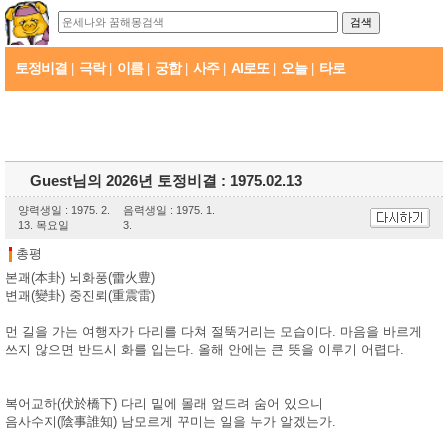
토정비결
극락
이름
궁합
사주
AI로또
오늘
타로
|
|
|
|
|
|
|
Guest님의 2026년 토정비결 : 1975.02.13
양력생일 : 1975. 2.
음력생일 : 1975. 1.
13. 목요일
3.
총평
본괘(本卦) 뇌화풍(雷火豊)
변괘(變卦) 중진뢰(重震雷)
먼 길을 가는 여행자가 다리를 다쳐 절뚝거리는 모습이다. 마음을 바르게
쓰지 않으면 반드시 화를 입는다. 올해 안에는 큰 뜻을 이루기 어렵다.
복어교하(伏於橋下) 다리 밑에 몰래 엎드려 숨어 있으니
음사수지(陰事誰知) 남모르게 꾸미는 일을 누가 알겠는가.