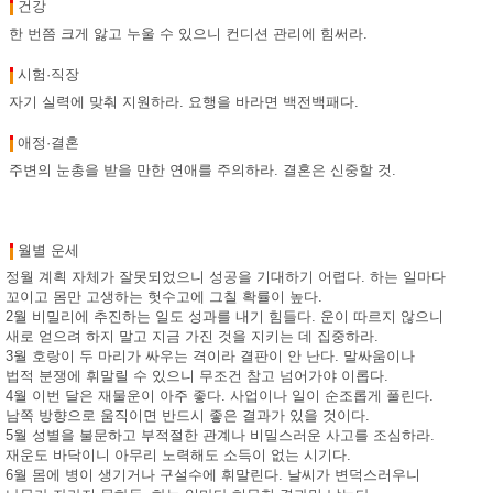
건강
한 번쯤 크게 앓고 누울 수 있으니 컨디션 관리에 힘써라.
시험·직장
자기 실력에 맞춰 지원하라. 요행을 바라면 백전백패다.
애정·결혼
주변의 눈총을 받을 만한 연애를 주의하라. 결혼은 신중할 것.
월별 운세
정월 계획 자체가 잘못되었으니 성공을 기대하기 어렵다. 하는 일마다
꼬이고 몸만 고생하는 헛수고에 그칠 확률이 높다.
2월 비밀리에 추진하는 일도 성과를 내기 힘들다. 운이 따르지 않으니
새로 얻으려 하지 말고 지금 가진 것을 지키는 데 집중하라.
3월 호랑이 두 마리가 싸우는 격이라 결판이 안 난다. 말싸움이나
법적 분쟁에 휘말릴 수 있으니 무조건 참고 넘어가야 이롭다.
4월 이번 달은 재물운이 아주 좋다. 사업이나 일이 순조롭게 풀린다.
남쪽 방향으로 움직이면 반드시 좋은 결과가 있을 것이다.
5월 성별을 불문하고 부적절한 관계나 비밀스러운 사고를 조심하라.
재운도 바닥이니 아무리 노력해도 소득이 없는 시기다.
6월 몸에 병이 생기거나 구설수에 휘말린다. 날씨가 변덕스러우니