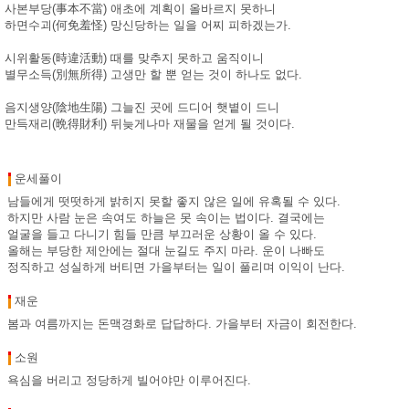
사본부당(事本不當) 애초에 계획이 올바르지 못하니
하면수괴(何免羞怪) 망신당하는 일을 어찌 피하겠는가.
시위활동(時違活動) 때를 맞추지 못하고 움직이니
별무소득(別無所得) 고생만 할 뿐 얻는 것이 하나도 없다.
음지생양(陰地生陽) 그늘진 곳에 드디어 햇볕이 드니
만득재리(晩得財利) 뒤늦게나마 재물을 얻게 될 것이다.
운세풀이
남들에게 떳떳하게 밝히지 못할 좋지 않은 일에 유혹될 수 있다.
하지만 사람 눈은 속여도 하늘은 못 속이는 법이다. 결국에는
얼굴을 들고 다니기 힘들 만큼 부끄러운 상황이 올 수 있다.
올해는 부당한 제안에는 절대 눈길도 주지 마라. 운이 나빠도
정직하고 성실하게 버티면 가을부터는 일이 풀리며 이익이 난다.
재운
봄과 여름까지는 돈맥경화로 답답하다. 가을부터 자금이 회전한다.
소원
욕심을 버리고 정당하게 빌어야만 이루어진다.