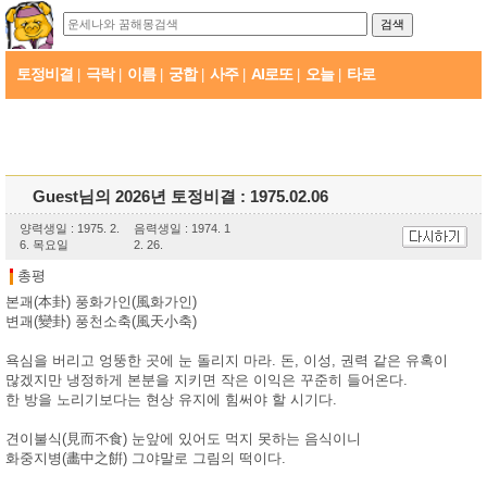
토정비결
극락
이름
궁합
사주
AI로또
오늘
타로
|
|
|
|
|
|
|
Guest님의 2026년 토정비결 : 1975.02.06
양력생일 : 1975. 2.
음력생일 : 1974. 1
6. 목요일
2. 26.
총평
본괘(本卦) 풍화가인(風화가인)
변괘(變卦) 풍천소축(風天小축)
욕심을 버리고 엉뚱한 곳에 눈 돌리지 마라. 돈, 이성, 권력 같은 유혹이
많겠지만 냉정하게 본분을 지키면 작은 이익은 꾸준히 들어온다.
한 방을 노리기보다는 현상 유지에 힘써야 할 시기다.
견이불식(見而不食) 눈앞에 있어도 먹지 못하는 음식이니
화중지병(畵中之餠) 그야말로 그림의 떡이다.