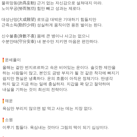
물위망동(勿爲妄動) 근거 없는 자신감으로 설쳐대지 마라.
노이무공(勞而無功) 힘만 빼고 성과는 제로다.
대성난망(大成難望) 로또급 대박은 기대하기 힘들지만
근즉소득(勤卽少得) 성실하게 움직이면 용돈 벌이는 된다.
신수불흉(身數不흉) 몸에 큰 병이나 사고는 없으니
수분안태(守分安泰) 내 분수만 지키면 마음은 편안하다.
운세풀이
올해는 겉만 번지르르하고 속은 비어있는 운이다. 솔깃한 제안을
하는 사람들이 많고, 본인도 금방 부자가 될 것 같은 착각에 빠지기
쉽지만 현실은 냉혹하다. 운의 흐름이 아직은 정체기다. 딴생각
하지 말고 지금 하는 일에 충실하자. 지갑을 꽉 닫고 절약하며
내실을 기하는 것이 최선의 전략이다.
재운
욕심만 부리지 않으면 밥 먹고 사는 데는 지장 없다.
소원
이루기 힘들다. 욕심내는 것마다 그림의 떡이 되기 십상이다.