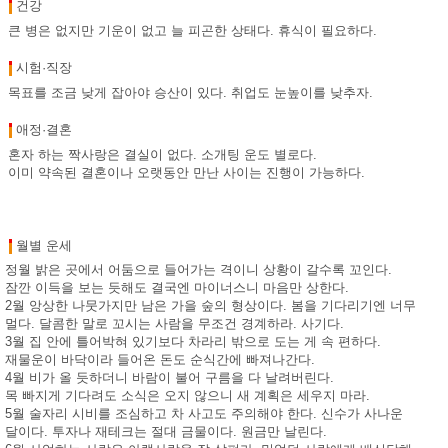
건강
큰 병은 없지만 기운이 없고 늘 피곤한 상태다. 휴식이 필요하다.
시험·직장
목표를 조금 낮게 잡아야 승산이 있다. 취업도 눈높이를 낮추자.
애정·결혼
혼자 하는 짝사랑은 결실이 없다. 소개팅 운도 별로다.
이미 약속된 결혼이나 오랫동안 만난 사이는 진행이 가능하다.
월별 운세
정월 밝은 곳에서 어둠으로 들어가는 격이니 상황이 갈수록 꼬인다.
잠깐 이득을 보는 듯해도 결국엔 마이너스니 마음만 상한다.
2월 앙상한 나뭇가지만 남은 가을 숲의 형상이다. 봄을 기다리기엔 너무
멀다. 달콤한 말로 꼬시는 사람을 무조건 경계하라. 사기다.
3월 집 안에 틀어박혀 있기보다 차라리 밖으로 도는 게 속 편하다.
재물운이 바닥이라 들어온 돈도 순식간에 빠져나간다.
4월 비가 올 듯하더니 바람이 불어 구름을 다 날려버린다.
목 빠지게 기다려도 소식은 오지 않으니 새 계획은 세우지 마라.
5월 술자리 시비를 조심하고 차 사고도 주의해야 한다. 신수가 사나운
달이다. 투자나 재테크는 절대 금물이다. 원금만 날린다.