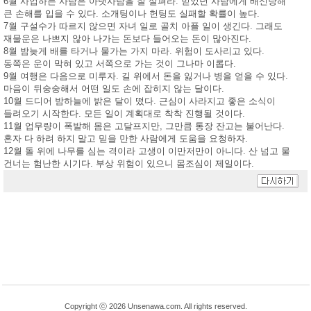
6월 사업하는 사람은 아랫사람을 잘 살펴라. 믿었던 사람에게 배신당해
큰 손해를 입을 수 있다. 소개팅이나 헌팅도 실패할 확률이 높다.
7월 구설수가 따르지 않으면 자녀 일로 골치 아플 일이 생긴다. 그래도
재물운은 나쁘지 않아 나가는 돈보다 들어오는 돈이 많아진다.
8월 밤늦게 배를 타거나 물가는 가지 마라. 위험이 도사리고 있다.
동쪽은 운이 막혀 있고 서쪽으로 가는 것이 그나마 이롭다.
9월 여행은 다음으로 미루자. 길 위에서 돈을 잃거나 병을 얻을 수 있다.
마음이 뒤숭숭해서 어떤 일도 손에 잡히지 않는 달이다.
10월 드디어 밤하늘에 밝은 달이 떴다. 근심이 사라지고 좋은 소식이
들려오기 시작한다. 모든 일이 계획대로 착착 진행될 것이다.
11월 업무량이 폭발해 몸은 고달프지만, 그만큼 통장 잔고는 불어난다.
혼자 다 하려 하지 말고 믿을 만한 사람에게 도움을 요청하자.
12월 돌 위에 나무를 심는 격이라 고생이 이만저만이 아니다. 산 넘고 물
건너는 험난한 시기다. 부상 위험이 있으니 몸조심이 제일이다.
Copyright ⓒ 2026 Unsenawa.com. All rights reserved.