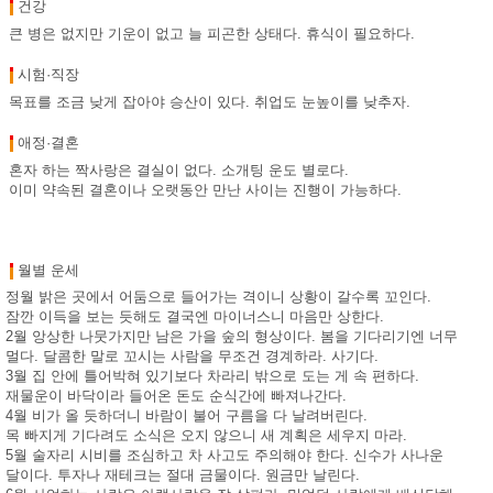
건강
큰 병은 없지만 기운이 없고 늘 피곤한 상태다. 휴식이 필요하다.
시험·직장
목표를 조금 낮게 잡아야 승산이 있다. 취업도 눈높이를 낮추자.
애정·결혼
혼자 하는 짝사랑은 결실이 없다. 소개팅 운도 별로다.
이미 약속된 결혼이나 오랫동안 만난 사이는 진행이 가능하다.
월별 운세
정월 밝은 곳에서 어둠으로 들어가는 격이니 상황이 갈수록 꼬인다.
잠깐 이득을 보는 듯해도 결국엔 마이너스니 마음만 상한다.
2월 앙상한 나뭇가지만 남은 가을 숲의 형상이다. 봄을 기다리기엔 너무
멀다. 달콤한 말로 꼬시는 사람을 무조건 경계하라. 사기다.
3월 집 안에 틀어박혀 있기보다 차라리 밖으로 도는 게 속 편하다.
재물운이 바닥이라 들어온 돈도 순식간에 빠져나간다.
4월 비가 올 듯하더니 바람이 불어 구름을 다 날려버린다.
목 빠지게 기다려도 소식은 오지 않으니 새 계획은 세우지 마라.
5월 술자리 시비를 조심하고 차 사고도 주의해야 한다. 신수가 사나운
달이다. 투자나 재테크는 절대 금물이다. 원금만 날린다.