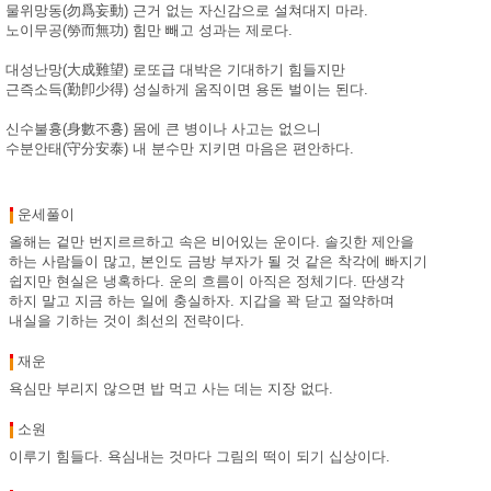
물위망동(勿爲妄動) 근거 없는 자신감으로 설쳐대지 마라.
노이무공(勞而無功) 힘만 빼고 성과는 제로다.
대성난망(大成難望) 로또급 대박은 기대하기 힘들지만
근즉소득(勤卽少得) 성실하게 움직이면 용돈 벌이는 된다.
신수불흉(身數不흉) 몸에 큰 병이나 사고는 없으니
수분안태(守分安泰) 내 분수만 지키면 마음은 편안하다.
운세풀이
올해는 겉만 번지르르하고 속은 비어있는 운이다. 솔깃한 제안을
하는 사람들이 많고, 본인도 금방 부자가 될 것 같은 착각에 빠지기
쉽지만 현실은 냉혹하다. 운의 흐름이 아직은 정체기다. 딴생각
하지 말고 지금 하는 일에 충실하자. 지갑을 꽉 닫고 절약하며
내실을 기하는 것이 최선의 전략이다.
재운
욕심만 부리지 않으면 밥 먹고 사는 데는 지장 없다.
소원
이루기 힘들다. 욕심내는 것마다 그림의 떡이 되기 십상이다.