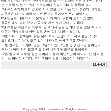
6월 사업하는 사람은 아랫사람을 잘 살펴라. 믿었던 사람에게 배신당해
큰 손해를 입을 수 있다. 소개팅이나 헌팅도 실패할 확률이 높다.
7월 구설수가 따르지 않으면 자녀 일로 골치 아플 일이 생긴다. 그래도
재물운은 나쁘지 않아 나가는 돈보다 들어오는 돈이 많아진다.
8월 밤늦게 배를 타거나 물가는 가지 마라. 위험이 도사리고 있다.
동쪽은 운이 막혀 있고 서쪽으로 가는 것이 그나마 이롭다.
9월 여행은 다음으로 미루자. 길 위에서 돈을 잃거나 병을 얻을 수 있다.
마음이 뒤숭숭해서 어떤 일도 손에 잡히지 않는 달이다.
10월 드디어 밤하늘에 밝은 달이 떴다. 근심이 사라지고 좋은 소식이
들려오기 시작한다. 모든 일이 계획대로 착착 진행될 것이다.
11월 업무량이 폭발해 몸은 고달프지만, 그만큼 통장 잔고는 불어난다.
혼자 다 하려 하지 말고 믿을 만한 사람에게 도움을 요청하자.
12월 돌 위에 나무를 심는 격이라 고생이 이만저만이 아니다. 산 넘고 물
건너는 험난한 시기다. 부상 위험이 있으니 몸조심이 제일이다.
Copyright ⓒ 2026 Unsenawa.com. All rights reserved.