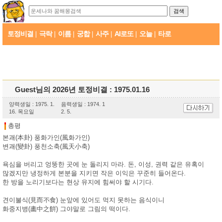
토정비결
극락
이름
궁합
사주
AI로또
오늘
타로
|
|
|
|
|
|
|
Guest님의 2026년 토정비결 : 1975.01.16
양력생일 : 1975. 1.
음력생일 : 1974. 1
16. 목요일
2. 5.
총평
본괘(本卦) 풍화가인(風화가인)
변괘(變卦) 풍천소축(風天小축)
욕심을 버리고 엉뚱한 곳에 눈 돌리지 마라. 돈, 이성, 권력 같은 유혹이
많겠지만 냉정하게 본분을 지키면 작은 이익은 꾸준히 들어온다.
한 방을 노리기보다는 현상 유지에 힘써야 할 시기다.
견이불식(見而不食) 눈앞에 있어도 먹지 못하는 음식이니
화중지병(畵中之餠) 그야말로 그림의 떡이다.