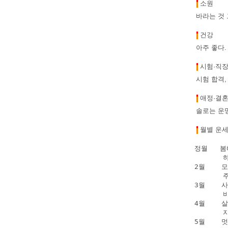
소원
바라는 것 
건강
아주 좋다.
시험·직
시험 합격,
애정·결
솔로는 운명
월별 운
정월   
      
2월    
      
3월    
      
4월    
      
5월    