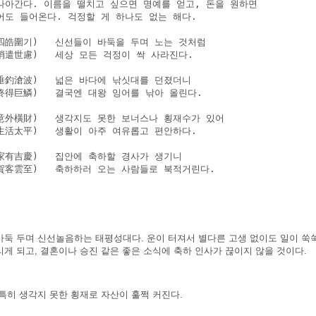
나아간다. 이름을 떨치고 싶으면 명예를 얻고, 돈을 원하면 

어도 들어온다. 걱정할 게 하나도 없는 해다.

四皓圍기)   신선들이 바둑을 두며 노는 것처럼

遣世慮)   세상 모든 걱정이 싹 사라진다.

垂釣滄波)   넓은 바다에 낚싯대를 던졌더니

終得巨鱗)   결국엔 대왕 잉어를 낚아 올린다.

意外橫財)   생각지도 못한 보너스나 횡재수가 있어

生活太平)   생활이 아주 여유롭고 편안하다.

家有吉慶)   집안에 축하할 경사가 생기니

賀客雲至)   축하하러 오는 사람들로 북적거린다.

바둑 두며 신선놀음하는 태평성대다. 운이 터져서 별다른 고생 없이도 일이 쑥쑥
게 되고, 결혼이나 승진 같은 좋은 소식에 축하 인사가 끊이지 않을 것이다.
특히 생각지 못한 횡재로 자산이 훌쩍 커진다.