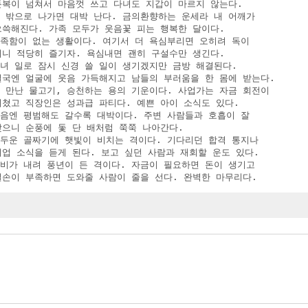
 돈복이 넘쳐서 마음껏 쓰고 다녀도 지갑이 마르지 않는다.

집 밖으로 나가면 대박 난다. 금의환향하는 운세라 내 어깨가 

 으쓱해진다. 가족 모두가 웃음꽃 피는 행복한 달이다.

부족함이 없는 생활이다. 여기서 더 욕심부리면 오히려 독이 

 되니 적당히 즐기자. 욕심내면 괜히 구설수만 생긴다.

자녀 일로 잠시 신경 쓸 일이 생기겠지만 금방 해결된다. 

 결국엔 얼굴에 웃음 가득해지고 남들의 부러움을 한 몸에 받는다.

물 만난 물고기, 승천하는 용의 기운이다. 사업가는 자금 회전이 

 미쳤고 직장인은 성과급 파티다. 예쁜 아이 소식도 있다.

처음엔 평범해도 갈수록 대박이다. 주변 사람들과 호흡이 잘 

 맞으니 순풍에 돛 단 배처럼 쭉쭉 나아간다.

어두운 골짜기에 햇빛이 비치는 격이다. 기다리던 합격 통지나 

 취업 소식을 듣게 된다. 보고 싶던 사람과 재회할 운도 있다.

단비가 내려 풍년이 든 격이다. 자금이 필요하면 돈이 생기고 

 일손이 부족하면 도와줄 사람이 줄을 선다. 완벽한 마무리다.