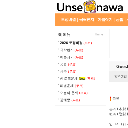
토정비결
극락편지
이름짓기
궁합
|
|
|
|
퀵 메뉴
Home
2026 토정비결
(무료)
극락편지
(무료)
이름짓기
(무료)
궁합
(무료)
Gues
사주
(무료)
양력생일 : 
AI 로또운세
New
(무료)
띠별운세
(무료)
오늘의 운세
(무료)
총평
꿈해몽
(무료)
본괘(本卦)
변괘(變卦)
일 년 내내