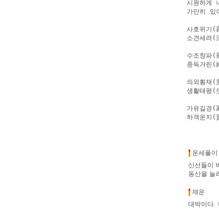
시원하게 
가만히 있
사호위기(
소견세려(消
수조창파(
종득거린(
의외횡재(
생활태평(
가유길경(
하객운지(
운세풀이
신선들이 
동산을 늘리
재운
대박이다. 