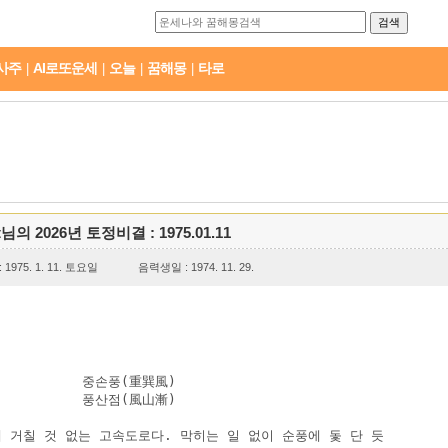
사주
AI로또운세
오늘
꿈해몽
타로
|
|
|
|
t님의 2026년 토정비결 : 1975.01.11
1975. 1. 11. 토요일
음력생일 : 1974. 11. 29.
          중손풍(重巽風)

          풍산점(風山漸)

 거칠 것 없는 고속도로다. 막히는 일 없이 순풍에 돛 단 듯 
