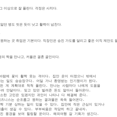
그 이상으로 잘 풀린다. 걱정은 사치다.
 앓던 병도 씻은 듯이 낫고 활력이 넘친다.
장
 원하는 곳 취업은 기본이다. 직장인은 승진 가도를 달리고 좋은 이직 제안도 
혼
의 짝을 만나고, 커플은 결혼 골인이다.
세
봄바람에 꽃이 활짝 웃는 격이다. 집안 운이 터졌으니 밖에서 

 하는 일도 승승장구다. 어딜 가나 환영받는 인기쟁이가 된다.

모든 게 계획대로 척척 풀린다. 만나는 사람마다 나에게 도움을 

 주려 안달이다. 잊고 있던 빌려준 돈도 알아서 돌아온다.

사소한 고민은 있겠지만 귀인이 나타나 다 해결해 준다. 

 비즈니스는 순조롭고 원하는 결과물은 쏙쏙 들어온다.

살짝 기분 상하는 일이 있을 수 있다. 집안에 작은 근심이 있거나 

 지출이 생길 수 있다. 부부싸움은 적당히 하고 끝내자.

멋진 풍경을 보며 힐링할 운이다. 해외여행 갈 기회가 생긴다. 
