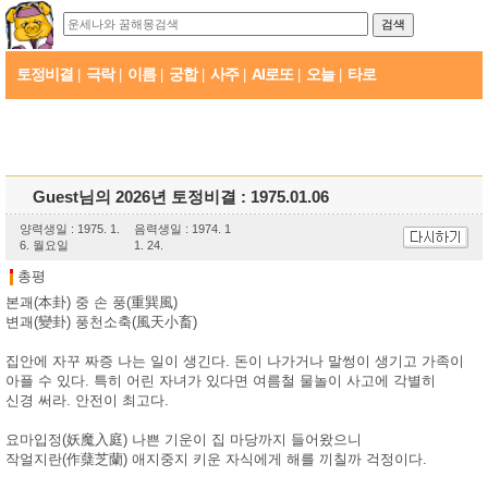
토정비결
극락
이름
궁합
사주
AI로또
오늘
타로
|
|
|
|
|
|
|
Guest님의 2026년 토정비결 : 1975.01.06
양력생일 : 1975. 1.
음력생일 : 1974. 1
6. 월요일
1. 24.
총평
본괘(本卦) 중 손 풍(重巽風)
변괘(變卦) 풍천소축(風天小畜)
집안에 자꾸 짜증 나는 일이 생긴다. 돈이 나가거나 말썽이 생기고 가족이
아플 수 있다. 특히 어린 자녀가 있다면 여름철 물놀이 사고에 각별히
신경 써라. 안전이 최고다.
요마입정(妖魔入庭) 나쁜 기운이 집 마당까지 들어왔으니
작얼지란(作蘖芝蘭) 애지중지 키운 자식에게 해를 끼칠까 걱정이다.