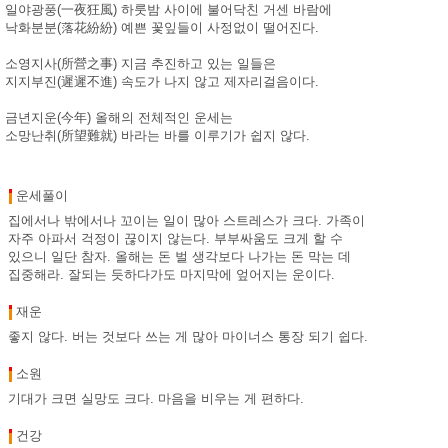
일야광풍(一夜狂風) 하룻밤 사이에 불어닥친 거센 바람에
낙화분분(落花紛紛) 예쁜 꽃잎들이 사정없이 떨어진다.
소영지사(所營之事) 지금 추진하고 있는 일들은
지지부진(遲遲不進) 속도가 나지 않고 제자리걸음이다.
금년지운(今年) 올해의 전체적인 운세는
소망난취(所望難就) 바라는 바를 이루기가 쉽지 않다.
운세풀이
집에서나 밖에서나 꼬이는 일이 많아 스트레스가 크다. 가족이
자주 아파서 걱정이 끊이지 않는다. 부부싸움도 크게 할 수
있으니 일단 참자. 올해는 돈 벌 생각보다 나가는 돈 막는 데
집중해라. 잘되는 듯하다가도 마지막에 엎어지는 운이다.
재운
좋지 않다. 버는 것보다 쓰는 게 많아 마이너스 통장 되기 쉽다.
소원
기대가 크면 실망도 크다. 마음을 비우는 게 편하다.
건강