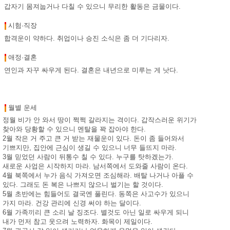
갑자기 몸져눕거나 다칠 수 있으니 무리한 활동은 금물이다.
시험·직장
합격운이 약하다. 취업이나 승진 소식은 좀 더 기다리자.
애정·결혼
연인과 자꾸 싸우게 된다. 결혼은 내년으로 미루는 게 낫다.
월별 운세
정월 비가 안 와서 땅이 쩍쩍 갈라지는 격이다. 갑작스러운 위기가
찾아와 당황할 수 있으니 멘탈을 꽉 잡아야 한다.
2월 작은 거 주고 큰 거 받는 재물운이 있다. 돈이 좀 들어와서
기쁘지만, 집안에 근심이 생길 수 있으니 너무 들뜨지 마라.
3월 믿었던 사람이 뒤통수 칠 수 있다. 누구를 탓하겠는가.
새로운 사업은 시작하지 마라. 남서쪽에서 도와줄 사람이 온다.
4월 북쪽에서 누가 음식 가져오면 조심해라. 배탈 나거나 아플 수
있다. 그래도 돈 복은 나쁘지 않으니 벌기는 할 것이다.
5월 초반에는 힘들어도 결국엔 풀린다. 동쪽은 사고수가 있으니
가지 마라. 건강 관리에 신경 써야 하는 달이다.
6월 가족끼리 큰 소리 날 징조다. 별것도 아닌 일로 싸우게 되니
내가 먼저 참고 웃으려 노력하자. 화목이 제일이다.