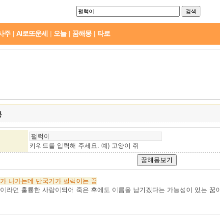
사주
AI로또운세
오늘
꿈해몽
타로
|
|
|
|
몽
키워드를 입력해 주세요. 예)
고양이 쥐
가
나가는데
만국기가
펄럭이는
꿈
이라면 훌륭한 사람이되어 죽은 후에도 이름을 남기겠다는 가능성이 있는 꿈이