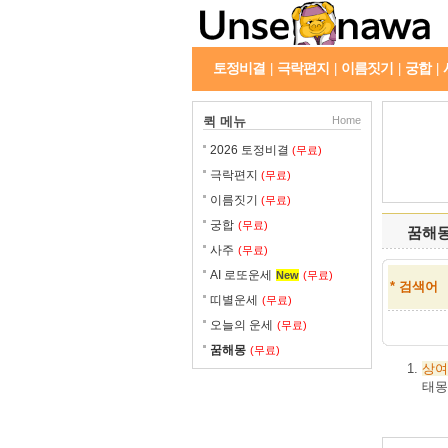
토정비결
극락편지
이름짓기
궁합
|
|
|
|
퀵 메뉴
Home
2026 토정비결
(무료)
극락편지
(무료)
이름짓기
(무료)
궁합
(무료)
꿈해
사주
(무료)
AI 로또운세
New
(무료)
* 검색어
띠별운세
(무료)
오늘의 운세
(무료)
꿈해몽
(무료)
상여
태몽