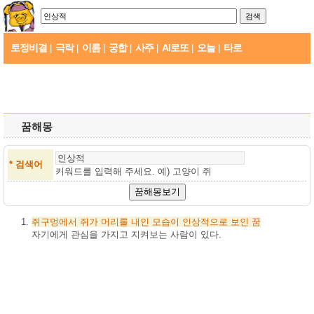
토정비결
극락
이름
궁합
사주
AI로또
오늘
타로
|
|
|
|
|
|
|
꿈해몽
* 검색어
키워드를 입력해 주세요. 예)
고양이 쥐
쥐구멍에서
쥐가
머리를
내인
모습이
인상적으로
보인
꿈
자기에게 관심을 가지고 지켜보는 사람이 있다.