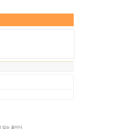
 있는 꿈이다.