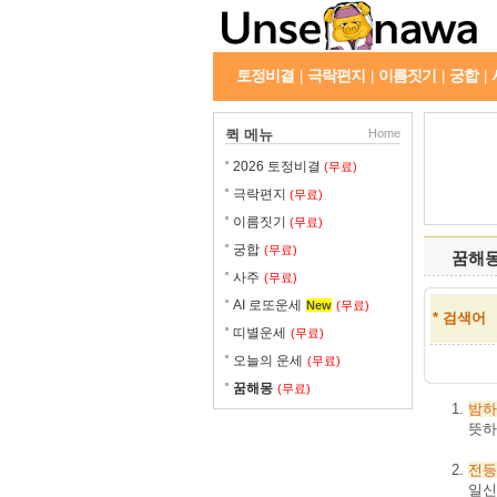
토정비결
극락편지
이름짓기
궁합
|
|
|
|
퀵 메뉴
Home
2026 토정비결
(무료)
극락편지
(무료)
이름짓기
(무료)
궁합
(무료)
꿈해
사주
(무료)
AI 로또운세
New
(무료)
* 검색어
띠별운세
(무료)
오늘의 운세
(무료)
꿈해몽
(무료)
밤하
뜻하
전등
일신