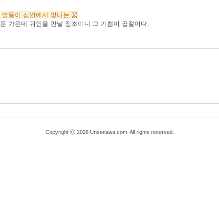
별등이
집안에서
빛나는
꿈
운 가운데 귀인을 만날 징조이니 그 기쁨이 곱절이다.
Copyright ⓒ 2026 Unsenawa.com. All rights reserved.