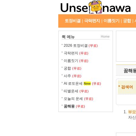
토정비결
극락편지
이름짓기
궁합
|
|
|
|
퀵 메뉴
Home
2026 토정비결
(무료)
극락편지
(무료)
이름짓기
(무료)
궁합
(무료)
꿈해
사주
(무료)
AI 로또운세
New
(무료)
* 검색어
띠별운세
(무료)
오늘의 운세
(무료)
꿈해몽
(무료)
부모
자신