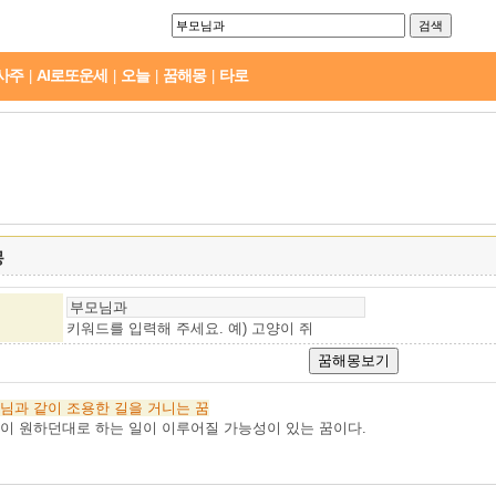
사주
AI로또운세
오늘
꿈해몽
타로
|
|
|
|
몽
키워드를 입력해 주세요. 예)
고양이 쥐
님과
같이
조용한
길을
거니는
꿈
이 원하던대로 하는 일이 이루어질 가능성이 있는 꿈이다.