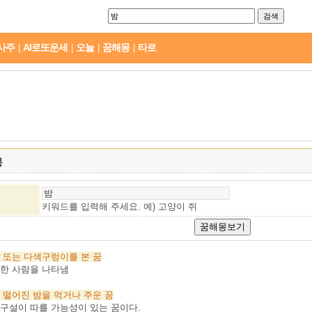
사주
AI로또운세
오늘
꿈해몽
타로
|
|
|
|
몽
키워드를 입력해 주세요. 예)
고양이 쥐
또는
다색구렁이를
본
꿈
한 사람을 나타냄
떨어진
밤을
먹거나
주운
꿈
구설이 따를 가능성이 있는 꿈이다.