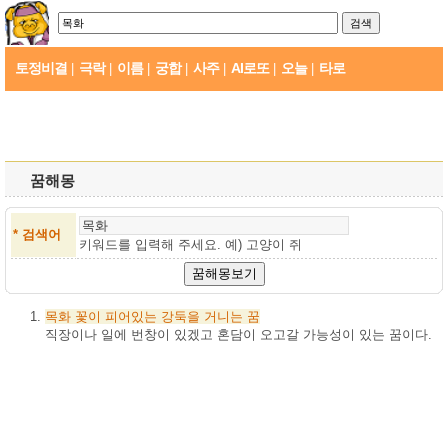
토정비결
극락
이름
궁합
사주
AI로또
오늘
타로
|
|
|
|
|
|
|
꿈해몽
* 검색어
키워드를 입력해 주세요. 예)
고양이 쥐
목화
꽃이
피어있는
강둑을
거니는
꿈
직장이나 일에 번창이 있겠고 혼담이 오고갈 가능성이 있는 꿈이다.