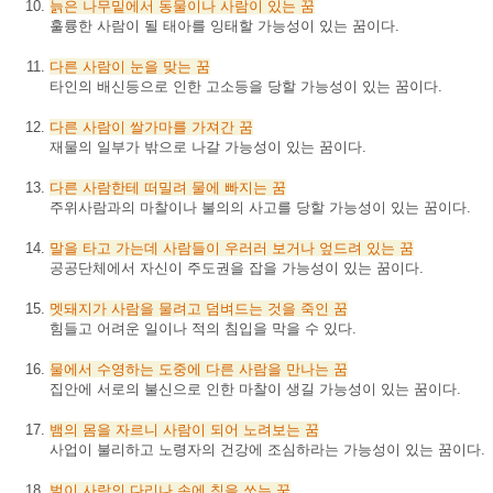
늙은
나무밑에서
동물이나
사람이
있는
꿈
훌륭한 사람이 될 태아를 잉태할 가능성이 있는 꿈이다.
다른
사람이
눈을
맞는
꿈
타인의 배신등으로 인한 고소등을 당할 가능성이 있는 꿈이다.
다른
사람이
쌀가마를
가져간
꿈
재물의 일부가 밖으로 나갈 가능성이 있는 꿈이다.
다른
사람한테
떠밀려
물에
빠지는
꿈
주위사람과의 마찰이나 불의의 사고를 당할 가능성이 있는 꿈이다.
말을
타고
가는데
사람들이
우러러
보거나
엎드려
있는
꿈
공공단체에서 자신이 주도권을 잡을 가능성이 있는 꿈이다.
멧돼지가
사람을
물려고
덤벼드는
것을
죽인
꿈
힘들고 어려운 일이나 적의 침입을 막을 수 있다.
물에서
수영하는
도중에
다른
사람을
만나는
꿈
집안에 서로의 불신으로 인한 마찰이 생길 가능성이 있는 꿈이다.
뱀의
몸을
자르니
사람이
되어
노려보는
꿈
사업이 불리하고 노령자의 건강에 조심하라는 가능성이 있는 꿈이다.
벌이
사람의
다리나
손에
침을
쏘는
꿈