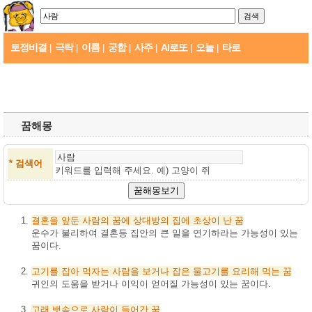
토정비결
극락
이름
궁합
사주
AI로또
오늘
타로
|
|
|
|
|
|
|
꿈해몽
* 검색어
키워드를 입력해 주세요. 예)
고양이 쥐
결혼을
앞둔
사람의
꿈에
상대방의
집에
초상이
난
꿈
운수가 불리하여 결혼등 집안의 큰 일을 연기하라는 가능성이 있는
꿈이다.
고기를
잡아
먹자는
사람을
보거나
잡은
물고기를
요리해
먹는
꿈
귀인의 도움을 받거나 이익이 얻어질 가능성이 있는 꿈이다.
고래
뱃속으로
사람이
들어간
꿈