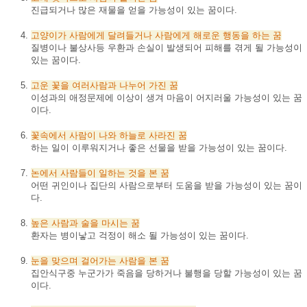
진급되거나 많은 재물을 얻을 가능성이 있는 꿈이다.
고양이가
사람에게
달려들거나
사람에게
해로운
행동을
하는
꿈
질병이나 불상사등 우환과 손실이 발생되어 피해를 겪게 될 가능성이
있는 꿈이다.
고운
꽃을
여러사람과
나누어
가진
꿈
이성과의 애정문제에 이상이 생겨 마음이 어지러울 가능성이 있는 꿈
이다.
꽃속에서
사람이
나와
하늘로
사라진
꿈
하는 일이 이루워지거나 좋은 선물을 받을 가능성이 있는 꿈이다.
논에서
사람들이
일하는
것을
본
꿈
어떤 귀인이나 집단의 사람으로부터 도움을 받을 가능성이 있는 꿈이
다.
높은
사람과
술을
마시는
꿈
환자는 병이낳고 걱정이 해소 될 가능성이 있는 꿈이다.
눈을
맞으며
걸어가는
사람을
본
꿈
집안식구중 누군가가 죽음을 당하거나 불행을 당할 가능성이 있는 꿈
이다.