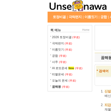
토정비결
극락편지
이름짓기
궁합
|
|
|
|
퀵 메뉴
Home
2026 토정비결
(무료)
극락편지
(무료)
이름짓기
(무료)
궁합
(무료)
꿈해
사주
(무료)
AI 로또운세
New
(무료)
* 검색어
띠별운세
(무료)
오늘의 운세
(무료)
꿈해몽
(무료)
신발
배신
지갑
재물