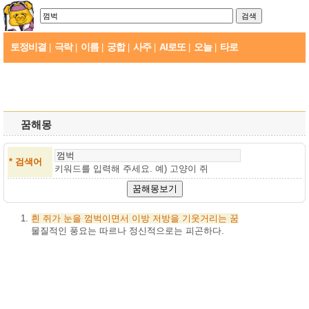
토정비결
극락
이름
궁합
사주
AI로또
오늘
타로
|
|
|
|
|
|
|
꿈해몽
* 검색어
키워드를 입력해 주세요. 예)
고양이 쥐
흰
쥐가
눈을
껌벅이면서
이방
저방을
기웃거리는
꿈
물질적인 풍요는 따르나 정신적으로는 피곤하다.