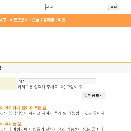
사주
AI로또운세
오늘
꿈해몽
타로
|
|
|
|
몽
키워드를 입력해 주세요. 예)
고양이 쥐
이
깨지거나
물이
마르는
꿈
간의 행복사업이 깨지고 자녀가 죽게 될 가능성이 있는 꿈이다.
이
깨지는
꿈
간이나 이성간에 이별등의 불화가 생길 가능성이 있는 꿈이다.