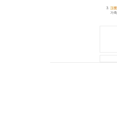
그릇
가족