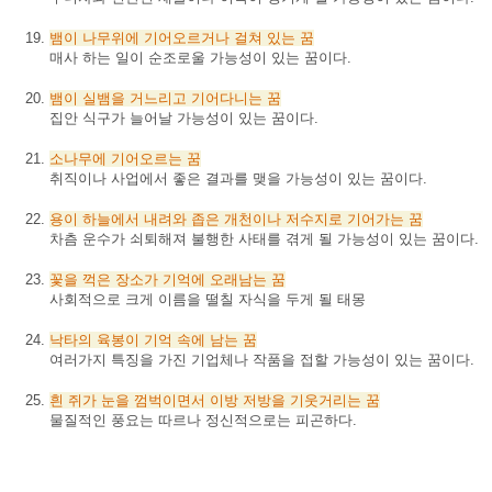
뱀이
나무위에
기어오르거나
걸쳐
있는
꿈
매사 하는 일이 순조로울 가능성이 있는 꿈이다.
뱀이
실뱀을
거느리고
기어다니는
꿈
집안 식구가 늘어날 가능성이 있는 꿈이다.
소나무에
기어오르는
꿈
취직이나 사업에서 좋은 결과를 맺을 가능성이 있는 꿈이다.
용이
하늘에서
내려와
좁은
개천이나
저수지로
기어가는
꿈
차츰 운수가 쇠퇴해져 불행한 사태를 겪게 될 가능성이 있는 꿈이다.
꽃을
꺽은
장소가
기억에
오래남는
꿈
사회적으로 크게 이름을 떨칠 자식을 두게 될 태몽
낙타의
육봉이
기억
속에
남는
꿈
여러가지 특징을 가진 기업체나 작품을 접할 가능성이 있는 꿈이다.
흰
쥐가
눈을
껌벅이면서
이방
저방을
기웃거리는
꿈
물질적인 풍요는 따르나 정신적으로는 피곤하다.