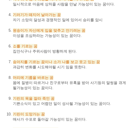
일시적으로 마음에 상처줄 사람을 만날 가능성이 있는 꿈이다.
기러기가
떼지어
날아가는
꿈
자기 소망의 달성과 경쟁적인 일에 있어서 승리를 암시
원숭이가
자신에게
입을
맞추고
안기려는
꿈
이성을 조심하라는 가능성이 있는 꿈이다.
소를
기르는
꿈
집안식구나 주위사람이 방황하게 된다.
송아지를
기르는
꿈이나
소가
나를
보고
웃고
있는
꿈
과감히 변화를 시도해야될 시기 임을 뜻한다.
머리에
기름을
바르는
꿈
몸에 질병이 따르거나 친구로부터 유혹을 받아 사기등의 말썽을 겪게
될가능성이 있는 꿈이다.
기린의
목을
잘라
죽인
꿈
기쁜소식이 있고 어렵던 일이 성사될 가능성이 있는 꿈이다.
기린이
도망가는
꿈
매사가 수포로 돌아갈 가능성이 있는 꿈이다.