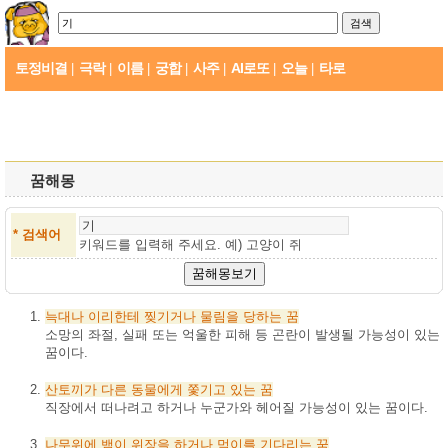
토정비결
극락
이름
궁합
사주
AI로또
오늘
타로
|
|
|
|
|
|
|
꿈해몽
* 검색어
키워드를 입력해 주세요. 예)
고양이 쥐
늑대나
이리한테
찢기거나
물림을
당하는
꿈
소망의 좌절, 실패 또는 억울한 피해 등 곤란이 발생될 가능성이 있는
꿈이다.
산토끼가
다른
동물에게
쫓기고
있는
꿈
직장에서 떠나려고 하거나 누군가와 헤어질 가능성이 있는 꿈이다.
나무위에
뱀이
위장을
하거나
먹이를
기다리는
꿈