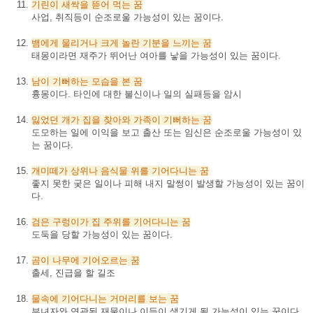
기린이
새싹을
뜯어
먹는
꿈
사업, 취직등이 순조로울 가능성이 있는 꿈이다.
뱀에게
물리거나
크게
놀란
기분을
느끼는
꿈
태몽이라면 재주가 뛰어난 여아를 낳을 가능성이 있는 꿈이다.
남이
기뻐하는
모습을
본
꿈
흉몽이다. 타인에 대한 불신이나 일의 실패등을 암시
잃었던
개가
집을
찾아와
가족이
기뻐하는
꿈
도모하는 일에 이익을 보고 출산 또는 임신은 순조로울 가능성이 있
는 꿈이다.
개미떼가
상위나
음식물
위를
기어다니는
꿈
좋지 못한 궂은 일이나 피해 내지 말썽이 발생할 가능성이 있는 꿈이
다.
검은
구렁이가
집
주위를
기어다니는
꿈
도둑을 당할 가능성이 있는 꿈이다.
곰이
나무에
기어오르는
꿈
출세, 진급을 할 길조
물속에
기어다니는
거머리를
보는
꿈
부녀자와 연관된 재물이나 이득이 생기게 될 가능성이 있는 꿈이다.