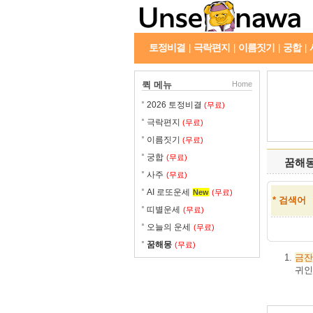
토정비결
극락편지
이름짓기
궁합
|
|
|
|
퀵 메뉴
Home
2026 토정비결
(무료)
극락편지
(무료)
이름짓기
(무료)
궁합
(무료)
꿈해
사주
(무료)
AI 로또운세
New
(무료)
* 검색어
띠별운세
(무료)
오늘의 운세
(무료)
꿈해몽
(무료)
금잔
귀인