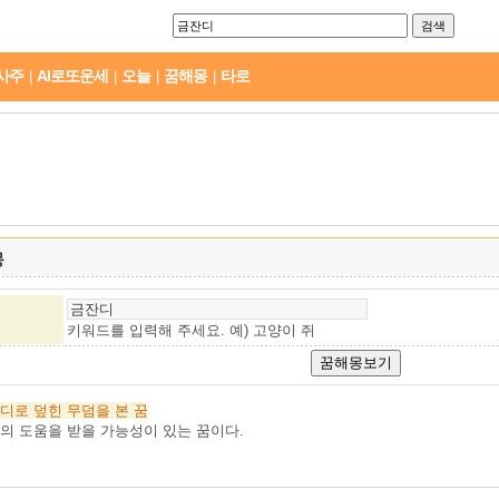
사주
AI로또운세
오늘
꿈해몽
타로
|
|
|
|
몽
키워드를 입력해 주세요. 예)
고양이 쥐
디로
덮힌
무덤을
본
꿈
의 도움을 받을 가능성이 있는 꿈이다.