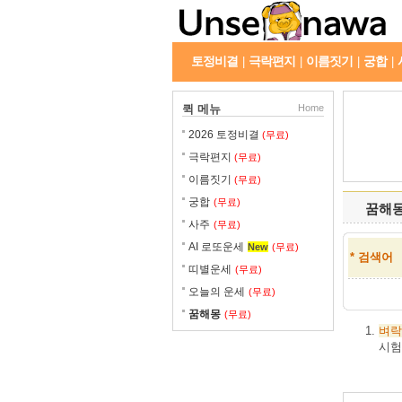
토정비결
극락편지
이름짓기
궁합
|
|
|
|
퀵 메뉴
Home
2026 토정비결
(무료)
극락편지
(무료)
이름짓기
(무료)
궁합
(무료)
꿈해
사주
(무료)
AI 로또운세
New
(무료)
* 검색어
띠별운세
(무료)
오늘의 운세
(무료)
꿈해몽
(무료)
벼락
시험