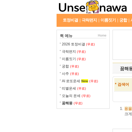
토정비결
극락편지
이름짓기
궁합
|
|
|
|
퀵 메뉴
Home
2026 토정비결
(무료)
극락편지
(무료)
이름짓기
(무료)
궁합
(무료)
꿈해
사주
(무료)
AI 로또운세
New
(무료)
* 검색어
띠별운세
(무료)
오늘의 운세
(무료)
꿈해몽
(무료)
용을
크게