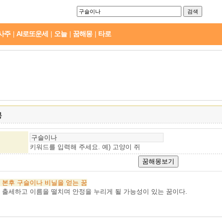
사주
AI로또운세
오늘
꿈해몽
타로
|
|
|
|
몽
키워드를 입력해 주세요. 예)
고양이 쥐
본후
구슬이나
비닐을
얻는
꿈
 출세하고 이름을 떨치며 안정을 누리게 될 가능성이 있는 꿈이다.