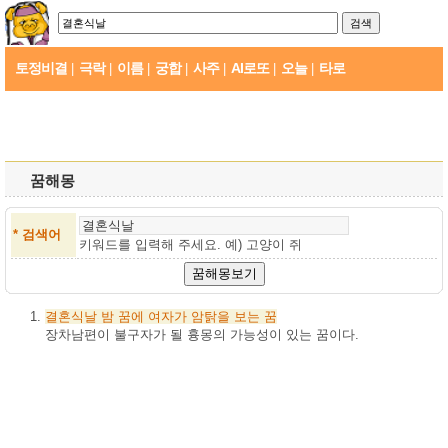
토정비결
극락
이름
궁합
사주
AI로또
오늘
타로
|
|
|
|
|
|
|
꿈해몽
* 검색어
키워드를 입력해 주세요. 예)
고양이 쥐
결혼식날
밤
꿈에
여자가
암탉을
보는
꿈
장차남편이 불구자가 될 흉몽의 가능성이 있는 꿈이다.