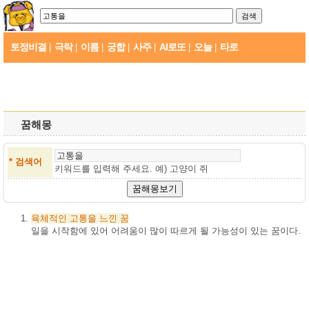
토정비결
극락
이름
궁합
사주
AI로또
오늘
타로
|
|
|
|
|
|
|
꿈해몽
* 검색어
키워드를 입력해 주세요. 예)
고양이 쥐
육체적인
고통을
느낀
꿈
일을 시작함에 있어 어려움이 많이 따르게 될 가능성이 있는 꿈이다.