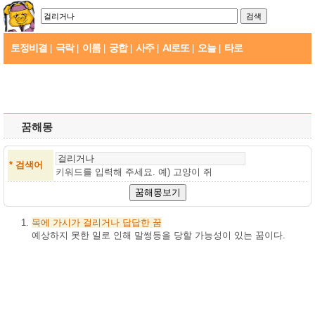
토정비결
극락
이름
궁합
사주
AI로또
오늘
타로
|
|
|
|
|
|
|
꿈해몽
* 검색어
키워드를 입력해 주세요. 예)
고양이 쥐
목에
가시가
걸리거나
답답한
꿈
예상하지 못한 일로 인해 말썽등을 당할 가능성이 있는 꿈이다.