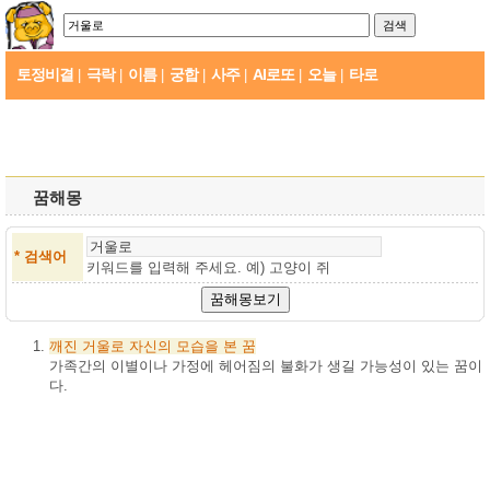
토정비결
극락
이름
궁합
사주
AI로또
오늘
타로
|
|
|
|
|
|
|
꿈해몽
* 검색어
키워드를 입력해 주세요. 예)
고양이 쥐
깨진
거울로
자신의
모습을
본
꿈
가족간의 이별이나 가정에 헤어짐의 불화가 생길 가능성이 있는 꿈이
다.