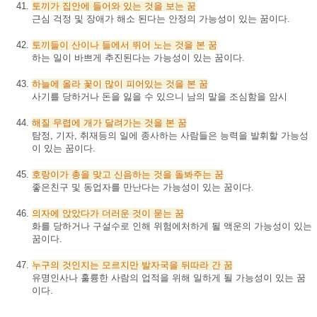
토끼가
집안에
들어와
있는
것을
보는
꿈
근심 걱정 및 장애가 해소 된다는 안정의 가능성이 있는 꿈이다.
토끼들이
산이나
들에서
뛰어
노는
것을
본
꿈
하는 일이 바쁘게 추진된다는 가능성이 있는 꿈이다.
하늘에
올라
꽃이
많이
피어있는
것을
본
꿈
사기를 당하거나 돈을 잃을 수 있으니 남의 말을 조심함을 암시
해질
무렵에
개가
달려가는
것을
본
꿈
탐정, 기자, 취재등의 일에 종사하는 사람들은 능력을 발휘할 가능성
이 있는 꿈이다.
호랑이가
총을
맞고
신음하는
것을
돌봐주는
꿈
좋은친구 및 동업자를 만난다는 가능성이 있는 꿈이다.
의자에
앉았다가
더러운
것이
묻는
꿈
화를 당하거나 구설수로 인해 위험에처하게 될 액운의 가능성이 있는
꿈이다.
누구의
것인지는
모르지만
발자국을
뒤따라
간
꿈
유명인사나 훌륭한 사람의 업적을 위해 일하게 될 가능성이 있는 꿈
이다.