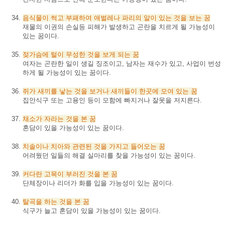
음식물이
썩고
부패하여
애벌레나
파리의
알이
있는
것을
보는
꿈
재물의 이권의 손실등 피해가 발생하고 곤란을 치르게 될 가능성이
있는 꿈이다.
젖가슴에
털이
무성한
것을
보게
되는
꿈
여자는 곤란한 일이 생길 징조이고, 남자는 재수가 있고, 사업이 번성
하게 될 가능성이 있는 꿈이다.
쥐가
새끼를
낳는
것을
보거나
새끼들이
한곳에
모여
있는
꿈
집안식구 또는 고용인 등이 모함에 빠지거나 잘못을 저지른다.
채소가
자라는
것을
본
꿈
혼담이 있을 가능성이 있는 꿈이다.
치솔이나
치아와
관련된
것을
가지고
들어오는
꿈
어려웠던 일들의 해결 실마리를 찾을 가능성이 있는 꿈이다.
커다란
고목이
부러진
것을
본
꿈
단체장이나 리더가 화를 입을 가능성이 있는 꿈이다.
탈곡을
하는
것을
본
꿈
식구가 늘고 혼담이 있을 가능성이 있는 꿈이다.