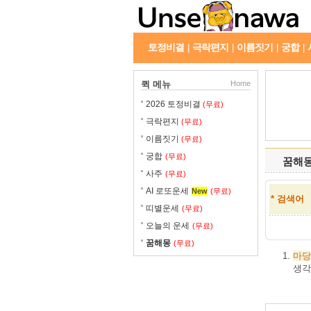
토정비결
극락편지
이름짓기
궁합
|
|
|
|
퀵 메뉴
Home
2026 토정비결
(무료)
극락편지
(무료)
이름짓기
(무료)
궁합
(무료)
꿈해
사주
(무료)
AI 로또운세
New
(무료)
* 검색어
띠별운세
(무료)
오늘의 운세
(무료)
꿈해몽
(무료)
마당
생각