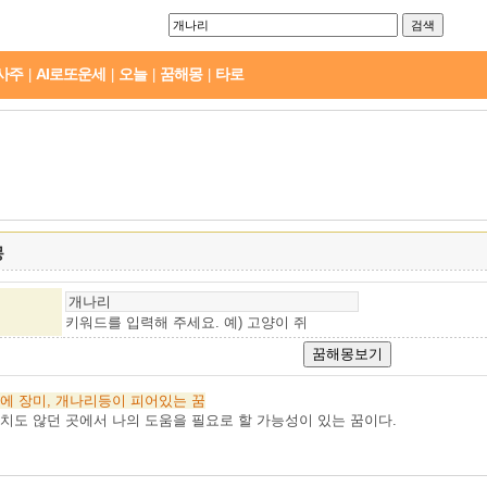
사주
AI로또운세
오늘
꿈해몽
타로
|
|
|
|
몽
키워드를 입력해 주세요. 예)
고양이 쥐
에
장미,
개나리등이
피어있는
꿈
치도 않던 곳에서 나의 도움을 필요로 할 가능성이 있는 꿈이다.