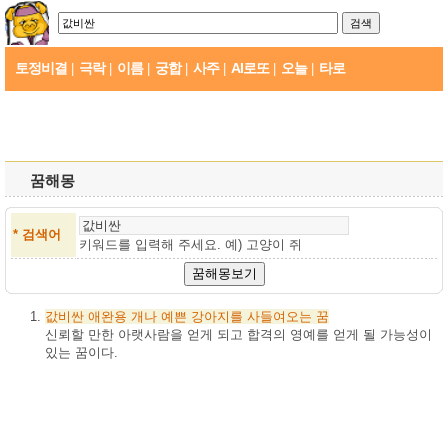
토정비결
극락
이름
궁합
사주
AI로또
오늘
타로
|
|
|
|
|
|
|
꿈해몽
* 검색어
키워드를 입력해 주세요. 예)
고양이 쥐
값비싼
애완용
개나
예쁜
강아지를
사들여오는
꿈
신뢰할 만한 아랫사람을 얻게 되고 합격의 영예를 얻게 될 가능성이
있는 꿈이다.